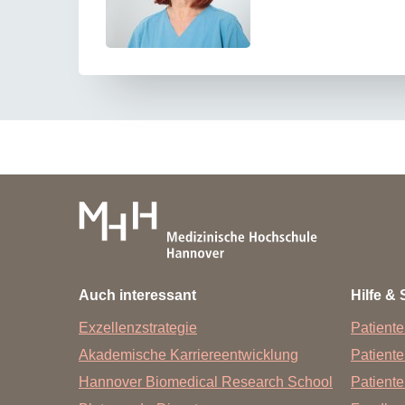
Auch interessant
Hilfe & 
Exzellenzstrategie
Patiente
Akademische Karriereentwicklung
Patient
Hannover Biomedical Research School
Patiente