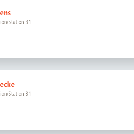
Forschungsdatenpolicy
gens
Fo
Forschungsinformationssystem
tion/Station 31
Par
Dekanin für Forschung und Transfer und
Für
Forschungskommission
Für
Für
Gute wissenschaftliche Praxis
GWP-Kommission
Ombudswesen und Ombudsperson
necke
tion/Station 31