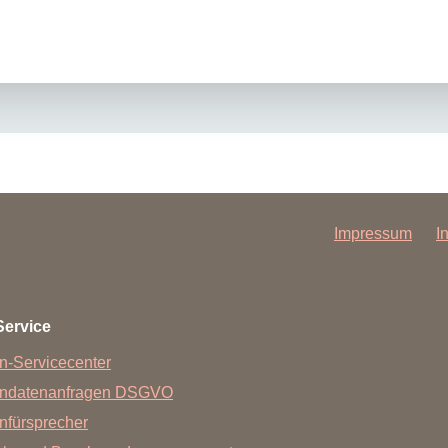
Impressum
I
Service
n-Servicecenter
endatenanfragen DSGVO
nfürsprecher