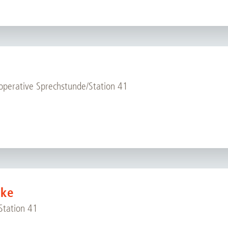
operative Sprechstunde/Station 41
dke
tation 41