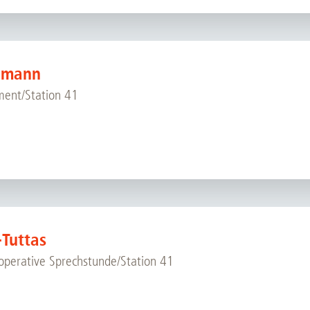
umann
ent/Station 41
-Tuttas
operative Sprechstunde/Station 41