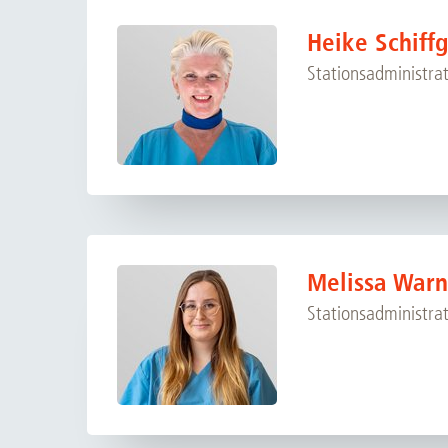
Zentrale Forschungseinrichtung Elektronenmikroskopie
Heike Schiff
Akademische Karriereentwicklung
Stationsadministra
Ansprechpersonen
Hannover Biomedical Research School (HBRS)
Für Postdoktorand:innen
Für Ärzt:innen
Melissa War
Stationsadministra