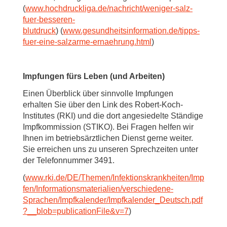
(
www.hochdruckliga.de/nachricht/weniger-salz-
fuer-besseren-
blutdruck
) (
www.gesundheitsinformation.de/tipps-
fuer-eine-salzarme-ernaehrung.html
)
Impfungen fürs Leben (und Arbeiten)
Einen Überblick über sinnvolle Impfungen
erhalten Sie über den Link des Robert-Koch-
Institutes (RKI) und die dort angesiedelte Ständige
Impfkommission (STIKO). Bei Fragen helfen wir
Ihnen im betriebsärztlichen Dienst gerne weiter.
Sie erreichen uns zu unseren Sprechzeiten unter
der Telefonnummer 3491.
(
www.rki.de/DE/Themen/Infektionskrankheiten/Imp
fen/Informationsmaterialien/verschiedene-
Sprachen/Impfkalender/Impfkalender_Deutsch.pdf
?__blob=publicationFile&v=7
)