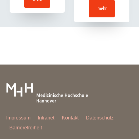
Unfallhergang
mehr
Persönlicher Daten
Fahrerlaubnis, Dauer der Fahrzeugnutzung sowie
anderer Besonderheiten
Unfallbeteiligte Fahrzeuge, die am Unfallort nicht
untersucht werden können, werden zeitnah durch einen
Nacharbeiter vermessen.
Impressum
Intranet
Kontakt
Datenschutz
Barrierefreiheit