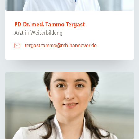
PD Dr. med. Tammo Tergast
Arzt in Weiterbildung
tergast.tammo
@
mh-hannover.de