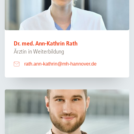
Dr. med. Ann-Kathrin Rath
Ärztin in Weiterbildung
rath.ann-kathrin
@
mh-hannover.de