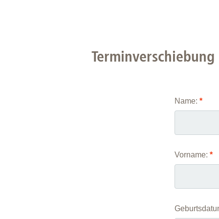
Zentrale Forschungseinrichtung Elektronenmikroskopie
Akademische Karriereentwicklung
Ansprechpersonen
Terminverschiebung
Hannover Biomedical Research School (HBRS)
Für Postdoktorand:innen
Für Ärzt:innen
Name:
*
Vorname:
*
Geburtsdatu