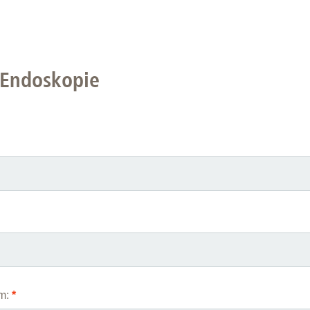
Forschungsdatenpolicy
For
Forschungsinformationssystem
Part
Dekanin für Forschung und Transfer und
 Endoskopie
Für 
Forschungskommission
Für 
Für 
Gute wissenschaftliche Praxis
GWP-Kommission
Ombudswesen und Ombudsperson
m:
*