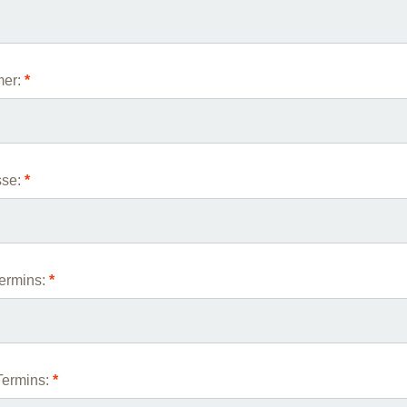
er:
*
sse:
*
ermins:
*
Termins:
*