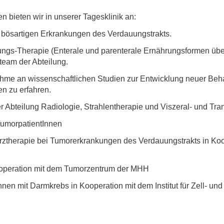
Forschungsdatenpolicy
 bieten wir in unserer Tagesklinik an:
Fo
Forschungsinformationssystem
 bösartigen Erkrankungen des Verdauungstrakts.
Par
Dekanin für Forschung und Transfer und
gs-Therapie (Enterale und parenterale Ernährungsformen über
Für
eam der Abteilung.
Forschungskommission
Für
me an wissenschaftlichen Studien zur Entwicklung neuer Beha
Für
en zu erfahren.
Gute wissenschaftliche Praxis
er Abteilung Radiologie, Strahlentherapie und Viszeral- und Tra
GWP-Kommission
TumorpatientInnen
Ombudswesen und Ombudsperson
rztherapie bei Tumorerkrankungen des Verdauungstrakts in Ko
ooperation mit dem Tumorzentrum der MHH
nnen mit Darmkrebs in Kooperation mit dem Institut für Zell- un