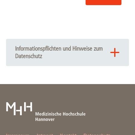
Informationspflichten und Hinweise zum
Datenschutz
Hinweis zum Datenschutz im Rahmen der Anmeldung
zum Symposium
European Midwifery Homecoming 2025
am 14.
November 2025 an der Medizinischen Hochschule
Hannover (MHH)
Ich habe die folgenden Informationspflichten zur Kenntnis
genommen, die mich vollumfänglich über die Nutzung der
über das Kontaktformular bereitgestellten Daten in
Kenntnis setzen: Meine personenbezogenen Daten
werden auf dem Server des Rechenzentrums der MHH