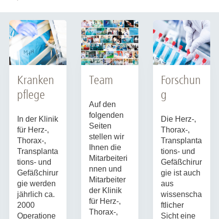
Kranken
Team
Forschun
pflege
g
Auf den
folgenden
In der Klinik
Die Herz-,
Seiten
für Herz-,
Thorax-,
stellen wir
Thorax-,
Transplanta
Ihnen die
Transplanta
tions- und
Mitarbeiteri
tions- und
Gefäßchirur
nnen und
Gefäßchirur
gie ist auch
Mitarbeiter
gie werden
aus
der Klinik
jährlich ca.
wissenscha
für Herz-,
2000
ftlicher
Thorax-,
Operatione
Sicht eine