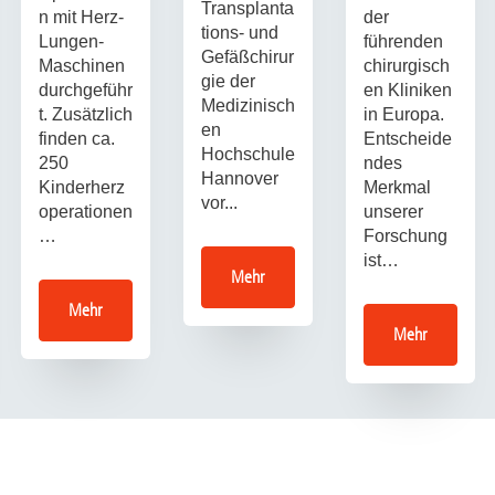
Transplanta
n mit Herz-
der
tions- und
Lungen-
führenden
Gefäßchirur
Maschinen
chirurgisch
gie der
durchgeführ
en Kliniken
Medizinisch
t. Zusätzlich
in Europa.
en
finden ca.
Entscheide
Hochschule
250
ndes
Hannover
Kinderherz
Merkmal
vor...
operationen
unserer
…
Forschung
ist…
Mehr
Mehr
Mehr