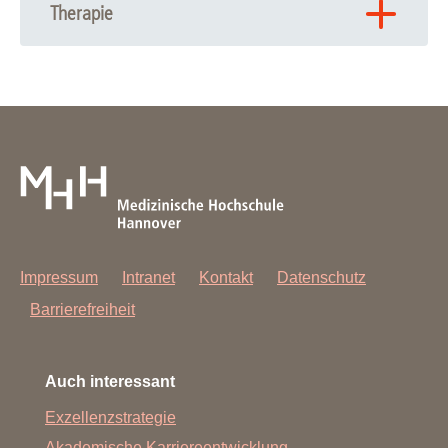
Gesichtsentzündungen
Therapie
Tumorchirurgie
Bestrahlung
Zungenschrittmacher (Hypoglossusstimulator)
Impressum
Intranet
Kontakt
Datenschutz
Barrierefreiheit
Auch interessant
Exzellenzstrategie
Akademische Karriereentwicklung