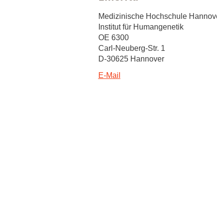
Forschungsdatenpolicy
Medizinische Hochschule Hannov
Fo
Forschungsinformationssystem
Institut für Humangenetik
Par
OE 6300
Dekanin für Forschung und Transfer und
Carl-Neuberg-Str. 1
Für
D-30625 Hannover
Forschungskommission
Für
E-Mail
Für
Gute wissenschaftliche Praxis
GWP-Kommission
Ombudswesen und Ombudsperson