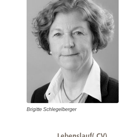
Zentrale Forschungseinrichtung Elektronenmikroskopie
Akademische Karriereentwicklung
Ansprechpersonen
Hannover Biomedical Research School (HBRS)
Für Postdoktorand:innen
Für Ärzt:innen
Brigitte Schlegelberger
Lebenslauf( CV)