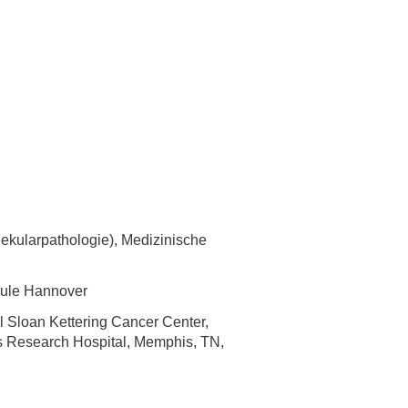
olekularpathologie), Medizinische
chule Hannover
l Sloan Kettering Cancer Center,
s Research Hospital, Memphis, TN,