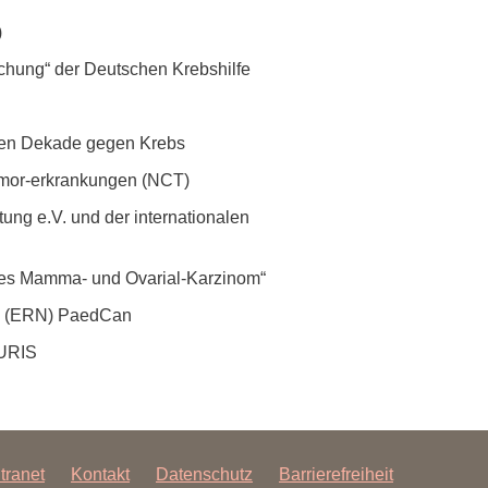
)
chung“ der Deutschen Krebshilfe
alen Dekade gegen Krebs
Tumor-erkrankungen (NCT)
ung e.V. und der internationalen
res Mamma- und Ovarial-Karzinom“
rk (ERN) PaedCan
TURIS
ntranet
Kontakt
Datenschutz
Barrierefreiheit