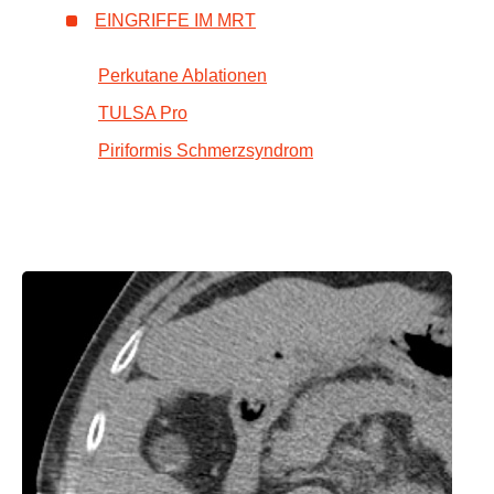
EINGRIFFE IM MRT
Perkutane Ablationen
TULSA Pro
Piriformis Schmerzsyndrom