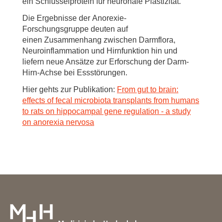
ein Schlüsselprotein für neuronale Plastizität.
Die Ergebnisse der Anorexie-
Forschungsgruppe deuten auf
einen Zusammenhang zwischen Darmflora,
Neuroinflammation und Hirnfunktion hin und
liefern neue Ansätze zur Erforschung der Darm-
Hirn-Achse bei Essstörungen.
Hier gehts zur Publikation:
From gut to brain:
effects of fecal microbiota transplants from humans
to rats on hippocampal gene regulation - a study
on anorexia nervosa