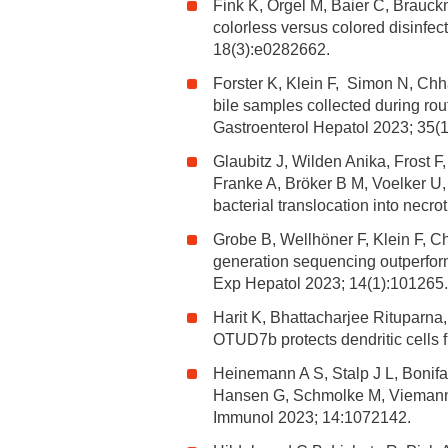
Fink K, Orgel M, Baier C, Brauck
colorless versus colored disinfec
18(3):e0282662.
Forster K, Klein F, Simon N, Chha
bile samples collected during rou
Gastroenterol Hepatol 2023; 35(
Glaubitz J, Wilden Anika, Frost
Franke A, Bröker B M, Voelker U,
bacterial translocation into necr
Grobe B, Wellhöner F, Klein F, C
generation sequencing outperforms 
Exp Hepatol 2023; 14(1):101265.
Harit K, Bhattacharjee Rituparna
OTUD7b protects dendritic cells 
Heinemann A S, Stalp J L, Bonifa
Hansen G, Schmolke M, Viemann D.
Immunol 2023; 14:1072142.