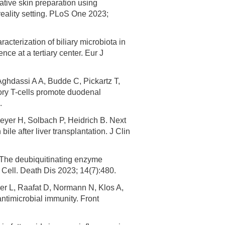
ative skin preparation using
reality setting. PLoS One 2023;
cterization of biliary microbiota in
ce at a tertiary center. Eur J
ghdassi A A, Budde C, Pickartz T,
ory T-cells promote duodenal
.
eyer H, Solbach P, Heidrich B. Next
le after liver transplantation. J Clin
. The deubiquitinating enzyme
Cell. Death Dis 2023; 14(7):480.
ger L, Raafat D, Normann N, Klos A,
ntimicrobial immunity. Front