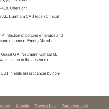
-418. Übersicht.
r AL, Burnham CAB (eds.) Clinical
P. Infection of porcine enteroids and
ed immune response. Emerg Microbes
C, Grassl G A, Neumann-Schaal M,
ium
infection in the absence of
TUB1 inhibits breast cancer by non-
ntranet
Kontakt
Datenschutz
Barrierefreiheit