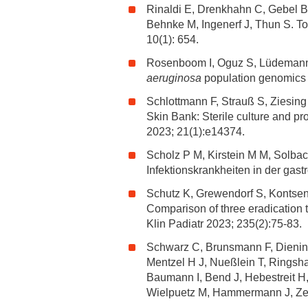
Rinaldi E, Drenkhahn C, Gebel B
Behnke M, Ingenerf J, Thun S. Tow
10(1): 654.
Rosenboom I, Oguz S, Lüdemann
aeruginosa
population genomics 
Schlottmann F, Strauß S, Ziesin
Skin Bank: Sterile culture and pr
2023; 21(1):e14374.
Scholz P M, Kirstein M M, Solba
Infektionskrankheiten in der gast
Schutz K, Grewendorf S, Kontsend
Comparison of three eradication 
Klin Padiatr 2023; 235(2):75-83.
Schwarz C, Brunsmann F, Diening
Mentzel H J, Nueßlein T, Rings
Baumann I, Bend J, Hebestreit H, 
Wielpuetz M, Hammermann J, Zerl