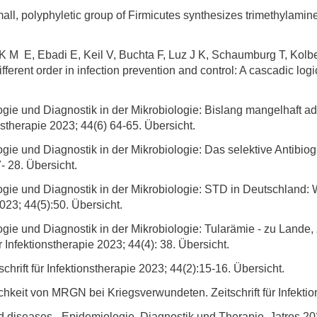
all, polyphyletic group of Firmicutes synthesizes trimethylamine
 K M E, Ebadi E, Keil V, Buchta F, Luz J K, Schaumburg T, Kolbe
ifferent order in infection prevention and control: A cascadic 
ie und Diagnostik in der Mikrobiologie: Bislang mangelhaft adre
ionstherapie 2023; 44(6) 64-65. Übersicht.
ie und Diagnostik in der Mikrobiologie: Das selektive Antibiogr
- 28. Übersicht.
gie und Diagnostik in der Mikrobiologie: STD in Deutschland: W
2023; 44(5):50. Übersicht.
gie und Diagnostik in der Mikrobiologie: Tularämie - zu Lande, 
ür Infektionstherapie 2023; 44(4): 38. Übersicht.
schrift für Infektionstherapie 2023; 44(2):15-16. Übersicht.
keit von MRGN bei Kriegsverwundeten. Zeitschrift für Infektion
 diseases - Epidemiologie, Diagnostik und Therapie. Jatros 202