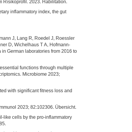
isikoprofil. 2023. Habilitation.
rschung - Wissen - Translation - Transfer
tary inflammatory index, the gut
tner:innen & Netzwerke
 Lebenswissenschaftler:innen
rmann J, Lang R, Roedel J, Roessler
 Partner:innen & Investor:innen
agner D, Wichelhaus T A, Hofmann-
 Startups und Gründer:innen
 in German laboratories from 2016 to
ssential functions through multiple
nscriptomics. Microbiome 2023;
ed with significant fitness loss and
n Immunol 2023; 82:102306. Übersicht.
-like cells by the pro-inflammatory
85.