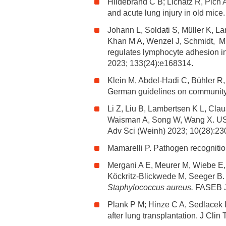
Hildebrand C B; Lichatz R, Pich 
and acute lung injury in old mice
Johann L, Soldati S, Müller K, L
Khan M A, Wenzel J, Schmidt, M 
regulates lymphocyte adhesion in
2023; 133(24):e168314.
Klein M, Abdel-Hadi C, Bühler R,
German guidelines on community-ac
Li Z, Liu B, Lambertsen K L, Cla
Waisman A, Song W, Wang X. USP2
Adv Sci (Weinh) 2023; 10(28):23
Mamarelli P. Pathogen recognition
Mergani A E, Meurer M, Wiebe E
Köckritz-Blickwede M, Seeger B. Al
Staphylococcus aureus.
FASEB J 
Plank P M; Hinze C A, Sedlacek L,
after lung transplantation. J Cli