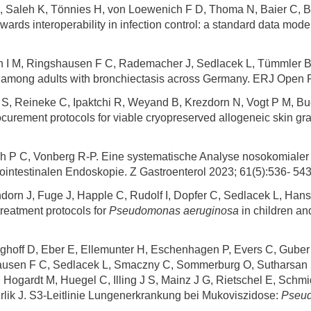
, Saleh K, Tönnies H, von Loewenich F D, Thoma N, Baier C, Bo
ards interoperability in infection control: a standard data mode
 I M, Ringshausen F C, Rademacher J, Sedlacek L, Tümmler B
among adults with bronchiectasis across Germany. ERJ Open R
g S, Reineke C, Ipaktchi R, Weyand B, Krezdorn N, Vogt P M, B
ocurement protocols for viable cryopreserved allogeneic skin graf
ch P C, Vonberg R-P. Eine systematische Analyse nosokomiale
rointestinalen Endoskopie. Z Gastroenterol 2023; 61(5):536- 543
orn J, Fuge J, Happle C, Rudolf I, Dopfer C, Sedlacek L, Hanse
treatment protocols for
Pseudomonas aeruginosa
in children and
hoff D, Eber E, Ellemunter H, Eschenhagen P, Evers C, Guber 
hausen F C, Sedlacek L, Smaczny C, Sommerburg O, Sutharsan 
Hogardt M, Huegel C, Illing J S, Mainz J G, Rietschel E, Schmid
ik J. S3-Leitlinie Lungenerkrankung bei Mukoviszidose:
Pseud