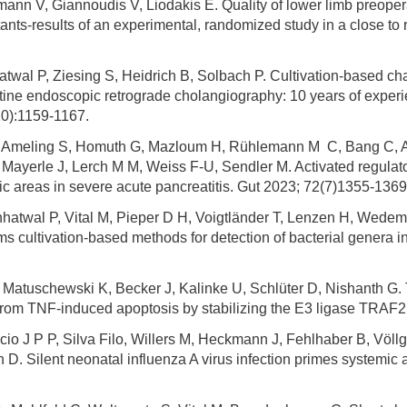
mann V, Giannoudis V, Liodakis E. Quality of lower limb preoper
tants-results of an experimental, randomized study in a close to 
twal P, Ziesing S, Heidrich B, Solbach P. Cultivation-based chara
tine endoscopic retrograde cholangiography: 10 years of experien
10):1159-1167.
 F, Ameling S, Homuth G, Mazloum H, Rühlemann M C, Bang C, A
 Mayerle J, Lerch M M, Weiss F-U, Sendler M. Activated regulat
otic areas in severe acute pancreatitis. Gut 2023; 72(7)1355-1369
hhatwal P, Vital M, Pieper D H, Voigtländer T, Lenzen H, Wedem
cultivation-based methods for detection of bacterial genera in bi
, Matuschewski K, Becker J, Kalinke U, Schlüter D, Nishanth G
from TNF-induced apoptosis by stabilizing the E3 ligase TRAF2 
cio J P P, Silva Filo, Willers M, Heckmann J, Fehlhaber B, Völl
 Silent neonatal influenza A virus infection primes systemic a