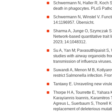
Schwermann N, Haller R, Koch S, 
death in phagocytes. PLoS Path
Schwermann N, Winstel V. Function
14:1196957. Übersicht.
Sharma A, Junge O, Szymczak Sil
Network-based quantitative trait
2023; 14:1048312.
Su A, Yan M; Pavasutthipaisit S, 
studies with airway organoids fr
transmission of influenza viruses
Suwandi A, Menon M B, Kotlyarov
restrict Salmonella infection. F
Tantawy E. Unraveling new virule
Thorpe H A, Tourrette E, Yahara K
Karayiannis Ioannis, Karamitros 
Agreus L, Suerbaum S, Thorell K,
replacement of deleterious muta