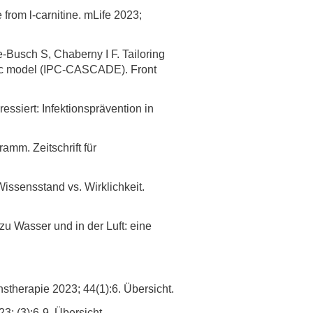
 from l-carnitine. mLife 2023;
-Busch S, Chaberny I F. Tailoring
logic model (IPC-CASCADE). Front
ssiert: Infektionsprävention in
amm. Zeitschrift für
issensstand vs. Wirklichkeit.
zu Wasser und in der Luft: eine
stherapie 2023; 44(1):6. Übersicht.
3; (3):6-9. Übersicht.