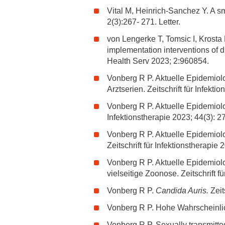
Vital M, Heinrich-Sanchez Y. A sm
2(3):267- 271. Letter.
von Lengerke T, Tomsic I, Krosta
implementation interventions of d
Health Serv 2023; 2:960854.
Vonberg R P. Aktuelle Epidemiolog
Arztserien. Zeitschrift für Infekt
Vonberg R P. Aktuelle Epidemiolog
Infektionstherapie 2023; 44(3): 27
Vonberg R P. Aktuelle Epidemiolo
Zeitschrift für Infektionstherapie 
Vonberg R P. Aktuelle Epidemiolo
vielseitige Zoonose. Zeitschrift f
Vonberg R P.
Candida Auris.
Zeit
Vonberg R P. Hohe Wahrscheinlich
Vonberg R P. Sexually transmitted