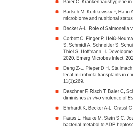
Baier C. Krankenhaushygiene in s
Zentrale Forschungseinrichtung Elektronenmikroskopie
Bartsch M, Kerlikowsky F, Hahn A
microbiome and nutritional status
Akademische Karriereentwicklung
Becker A-L. Role of Salmonella vir
Ansprechpersonen
Corbett C, Finger P, Heiß-Neuman
Hannover Biomedical Research School (HBRS)
S, Schmidt A, Schneitler S, Schu
Für Postdoktorand:innen
Thiel S, Hoffmann H. Developmen
2020. Emerg Microbes Infect 202
Für Ärzt:innen
Deng Z-L, Pieper D H, Stallmach A
fecal microbiota transplants in c
11(1):269.
Deschner F, Risch T, Baier C, Sch
diminishes
in vivo
virulence of
Es
Ehrhardt K, Becker A-L, Grassl G
Faass L, Hauke M, Stein S C, Jos
bacterial metabolite ADP-hepto