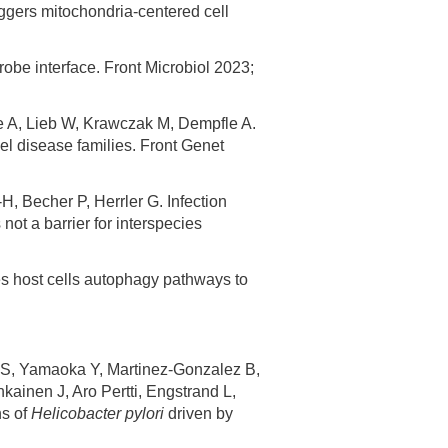
ggers mitochondria-centered cell
robe interface. Front Microbiol 2023;
 A, Lieb W, Krawczak M, Dempfle A.
el disease families. Front Genet
, Becher P, Herrler G. Infection
 not a barrier for interspecies
s host cells autophagy pathways to
id S, Yamaoka Y, Martinez-Gonzalez B,
ainen J, Aro Pertti, Engstrand L,
ns of
Helicobacter pylori
driven by