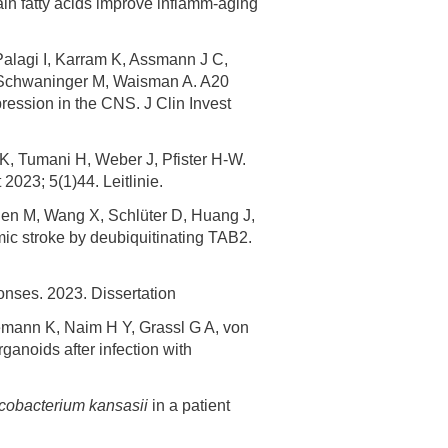
in fatty acids improve inflamm-aging
Palagi I, Karram K, Assmann J C,
, Schwaninger M, Waisman A. A20
ression in the CNS. J Clin Invest
K, Tumani H, Weber J, Pfister H-W.
023; 5(1)44. Leitlinie.
hen M, Wang X, Schlüter D, Huang J,
c stroke by deubiquitinating TAB2.
onses. 2023. Dissertation
mann K, Naim H Y, Grassl G A, von
ganoids after infection with
cobacterium kansasii
in a patient