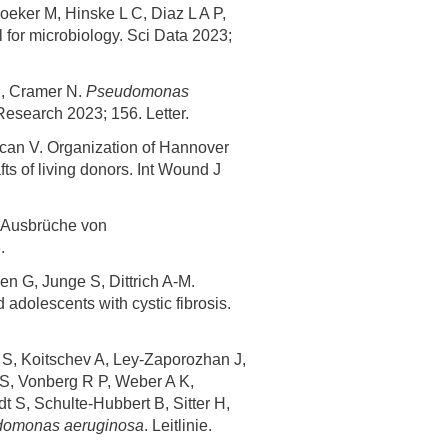
eker M, Hinske L C, Diaz L A P,
l for microbiology. Sci Data 2023;
, Cramer N.
Pseudomonas
esearch 2023; 156. Letter.
ucan V. Organization of Hannover
ts of living donors. Int Wound J
r Ausbrüche von
.
n G, Junge S, Dittrich A-M.
 adolescents with cystic fibrosis.
S, Koitschev A, Ley-Zaporozhan J,
S, Vonberg R P, Weber A K,
t S, Schulte-Hubbert B, Sitter H,
omonas aeruginosa
. Leitlinie.