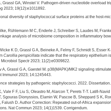
Grassl GA, Winstel V. Pathogen-driven nucleotide overload tri
og 2023; 19(12):e1011892.
al diversity of staphylococcal surface proteins at the host-mic
ke, Rühlemann M C, Enderle J, Schreiber S, Laudes M, Franke
 linkage analysis of microbiome composition in inflammatory bow
Wicke K D, Grassl G A, Beineke A, Felmy F, Schmidt S, Esser K-H
om
Carollia perspicillata
indicate that the respiratory epithelium is
. Microbiol Spectr 2023; 11(2):e0309822.
 A, Grassl G A, Gaestel M. p38(MAPK)/MK2 signaling stimulate
ront Immunol 2023; 14:1245443.
nce strategies by pathogenic staphylococci. 2022. Dissertation.
, Vale F F, Liu S, Oleastro M, Alarcon T, Perets T-T. Latifi-Nav
T, Sgouras Dionyssios, Elamin W, Pascoe B, Sheppard S K, Ronk
 Falush D. Author Correction: Repeated out-of-Africa expansio
tions. Nat Commun 2023; 14(1)1539. Corrigendum.