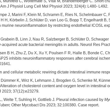
A, Muhlfeld C, Woltemate S, Vital M, Brandenberger C. Short cha
. Am J Physiol Lung Cell Mol Physiol 2023; 324(4): L480- L492.
ampe J, Marini F, Klein M, Schramm E, Ries N, Schelmbauer C, 
H H, Körbelin J, Schlüter D, van Loo G, Bopp T, Engelhardt B
 murine neuroinflammation by restricting endothelial ICOSL exp
 Grabein B, Linn J, Nau R, Salzberger B, Schlüter D, Schwager 
quired acute bacterial meningitis in adults. Neurol Res Pract 2
usen B H, Zhu Z, Du X, Xu Y, Poulsen F R, Halle B, Bonde C, C
5 inhibits neuroinflammatory responses after cerebral ischemi
01641.
 and cellular metabolic rewiring dictate intestinal immune resp
, Dümmer K, Wirz K, Lehmann J, Brogden G, Schenke M, Künne
teration of cholesterol content and oxygen level in intestinal or
2023; 37(12):e23279.
 Welte T, Suhling H, Gottlieb J. Pleural infection caused by
My
n Tuberc Other Mycobact Dis 2023; 32:100380. Case report.