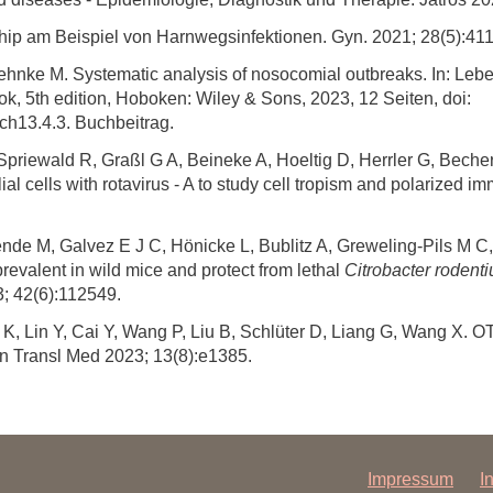
hip am Beispiel von Harnwegsinfektionen. Gyn. 2021; 28(5):411
hnke M. Systematic analysis of nosocomial outbreaks. In: Lebe
, 5th edition, Hoboken: Wiley & Sons, 2023, 12 Seiten, doi:
13.4.3. Buchbeitrag.
Spriewald R, Graßl G A, Beineke A, Hoeltig D, Herrler G, Becher 
elial cells with rotavirus - A to study cell tropism and polariz
ende M, Galvez E J C, Hönicke L, Bublitz A, Greweling-Pils M 
prevalent in wild mice and protect from lethal
Citrobacter rodent
; 42(6):112549.
 K, Lin Y, Cai Y, Wang P, Liu B, Schlüter D, Liang G, Wang X. O
in Transl Med 2023; 13(8):e1385.
Impressum
I