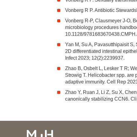
Vonberg R P. Antibiotic Stewards
Vonberg R-P, Clausmeyer J-O, Be
microbiology procedures handbook
10.1128/9781683670438.CMPH.ch
Yan M, Su A, Pavasutthipaisit S, 
2D differentiated intestinal epith
Infect 2023; 12(2):2239937.
Zhao B, Osbelt L, Lesker T R; W
Strowig T. Helicobacter spp. are 
adaptive immunity. Cell Rep 2023
Zhao Y, Ruan J, Li Z, Su X, Chen
canonically stabilizing CCN6. Cl