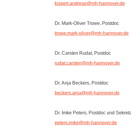
Zentrale Forschungseinrichtung Elektronenmikroskopie
kispert.andreas
@
mh-hannover.de
Akademische Karriereentwicklung
Dr. Mark-Oliver Trowe, Postdoc
Ansprechpersonen
trowe.mark-oliver
@
mh-hannover.de
Hannover Biomedical Research School (HBRS)
Für Postdoktorand:innen
Dr. Carsten Rudat, Postdoc
Für Ärzt:innen
rudat.carsten
@
mh-hannover.de
Dr. Anja Beckers, Postdoc
beckers.anja
@
mh-hannover.de
Dr. Imke Peters, Postdoc und Sekreta
peters.imke
@
mh-hannover.de