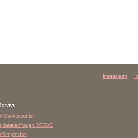
Impressum
I
Service
n-Servicecenter
endatenanfragen DSGVO
nfürsprecher