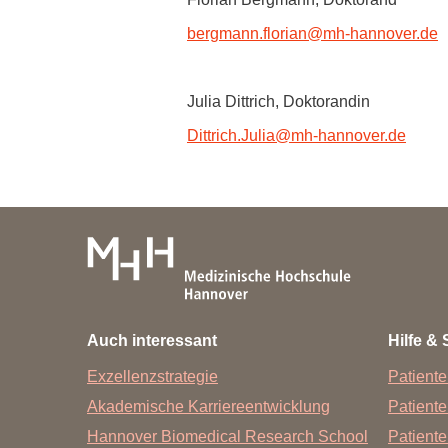
bergmann.florian
@
mh-hannover.de
Julia Dittrich, Doktorandin
Dittrich.Julia
@
mh-hannover.de
Auch interessant
Hilfe & 
Exzellenzstrategie
Patiente
Akademische Karriereentwicklung
Patient
Hannover Biomedical Research School
Patiente