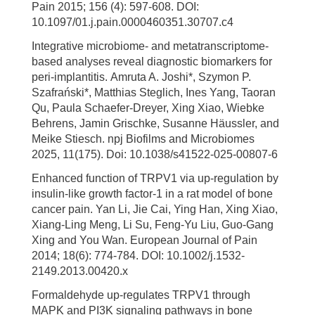
Pain 2015; 156 (4): 597-608. DOI:
10.1097/01.j.pain.0000460351.30707.c4
Integrative microbiome- and metatranscriptome-
based analyses reveal diagnostic biomarkers for
peri-implantitis. Amruta A. Joshi*, Szymon P.
Szafrański*, Matthias Steglich, Ines Yang, Taoran
Qu, Paula Schaefer-Dreyer, Xing Xiao, Wiebke
Behrens, Jamin Grischke, Susanne Häussler, and
Meike Stiesch. npj Biofilms and Microbiomes
2025, 11(175). Doi: 10.1038/s41522-025-00807-6
Enhanced function of TRPV1 via up-regulation by
insulin-like growth factor-1 in a rat model of bone
cancer pain. Yan Li, Jie Cai, Ying Han, Xing Xiao,
Xiang-Ling Meng, Li Su, Feng-Yu Liu, Guo-Gang
Xing and You Wan. European Journal of Pain
2014; 18(6): 774-784. DOI: 10.1002/j.1532-
2149.2013.00420.x
Formaldehyde up-regulates TRPV1 through
MAPK and PI3K signaling pathways in bone