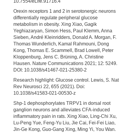
10.7554/eLife.91716.4
Orexin receptors 1 and 2 in serotonergic neurons
differentially regulate peripheral glucose
metabolism in obesity. Xing Xiao, Gagik
Yeghiazaryan, Simon Hess, Paul Klemm, Anna
Sieben, André Kleinridders, Donald A. Morgan, F.
Thomas Wunderlich, Kamal Rahmouni, Dong
Kong, Thomas E. Scammell, Brad Lowell, Peter
Kloppenburg, Jens C. Brüning, A. Christine
Hausen. Nature Communications 2021; 12: 5249.
DOI: 10.1038/s41467-021-25380-2
Research highlight: Glucose control. Lewis, S. Nat
Rev Neurosci 22, 655 (2021). Doi:
10.1038/s41583-021-00530-z
Shp-1 dephosphorylates TRPV1 in dorsal root
ganglion neurons and alleviates CFA-induced
inflammatory pain in rats. Xing Xiao, Ling-Chi Xu,
Lu-Peng Yue, Feng-Yu Liu, Jie Cai, Fei-Fei Liao,
Jin-Ge Kong, Guo-Gang Xing, Ming Yi, You Wan.