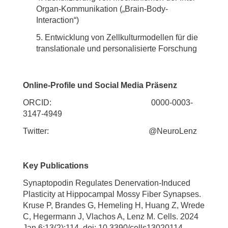
Organ-Kommunikation („Brain-Body-
Interaction“)
Entwicklung von Zellkulturmodellen für die
translationale und personalisierte Forschung
Online-Profile und Social Media Präsenz
ORCID: 0000-0003-
3147-4949
Twitter: @NeuroLenz
Key Publications
Synaptopodin Regulates Denervation-Induced
Plasticity at Hippocampal Mossy Fiber Synapses.
Kruse P, Brandes G, Hemeling H, Huang Z, Wrede
C, Hegermann J, Vlachos A, Lenz M. Cells. 2024
Jan 6;13(2):114. doi: 10.3390/cells13020114.