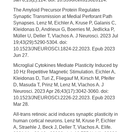
The Amyloid Precursor Protein Regulates
Synaptic Transmission at Medial Perforant Path
Synapses. Lenz M, Eichler A, Kruse P, Galanis C,
Kleidonas D, Andrieux G, Boerries M, Jedlicka P,
Müller U, Deller T, Vlachos A. J Neurosci. 2023 Jul
19;43(29):5290-5304. doi:
10.1523/JNEUROSCI.1824-22.2023. Epub 2023
Jun 27.
Microglial Cytokines Mediate Plasticity Induced by
10 Hz Repetitive Magnetic Stimulation. Eichler A,
Kleidonas D, Turi Z, Fliegauf M, Kirsch M, Pfeifer
D, Masuda T, Prinz M, Lenz M, Vlachos A. J
Neurosci. 2023 Apr 26;43(17):3042-3060. doi:
10.1523/JNEUROSCI.2226-22.2023. Epub 2023
Mar 28.
All-trans retinoic acid induces synaptic plasticity in
human cortical neurons. Lenz M, Kruse P, Eichler
A, Straehle J, Beck J, Deller T, Vlachos A. Elife.