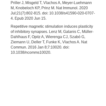
Priller J, Misgeld T, Vlachos A, Meyer-Luehmann
M, Knobeloch KP, Prinz M. Nat Immunol. 2020
Jul;21(7):802-815. doi: 10.1038/s41590-020-0707-
4. Epub 2020 Jun 15.
Repetitive magnetic stimulation induces plasticity
of inhibitory synapses. Lenz M, Galanis C, Müller-
Dahlhaus F, Opitz A, Wierenga CJ, Szabó G,
Ziemann U, Deller T, Funke K, Vlachos A. Nat
Commun. 2016 Jan 8;7:10020. doi:
10.1038/ncomms10020.