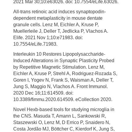
2021 Mar 30;10:e63026. doi: 10.7554/eLife.63026.
All-trans retinoic acid induces synaptopodin-
dependent metaplasticity in mouse dentate
granule cells. Lenz M, Eichler A, Kruse P,
Muellerleile J, Deller T, Jedlicka P, Vlachos A.
Elife. 2021 Nov 1;10:e71983. doi:
10.7554/eLife.71983.
Interleukin 10 Restores Lipopolysaccharide-
Induced Alterations in Synaptic Plasticity Probed
by Repetitive Magnetic Stimulation. Lenz M,
Eichler A, Kruse P, Strehl A, Rodriguez-Rozada S,
Goren I, Yogev N, Frank S, Waisman A, Deller T,
Jung S, Maggio N, Vlachos A. Front Immunol.
2020 Dec 16;11:614509. doi:
10.3389/fimmu.2020.614509. eCollection 2020.
Novel Hexb-based tools for studying microglia in
the CNS. Masuda T, Amann L, Sankowski R,
Staszewski O, Lenz M, D Errico P, Snaidero N,
Costa Jordão MJ, Böttcher C, Kierdorf K, Jung S,