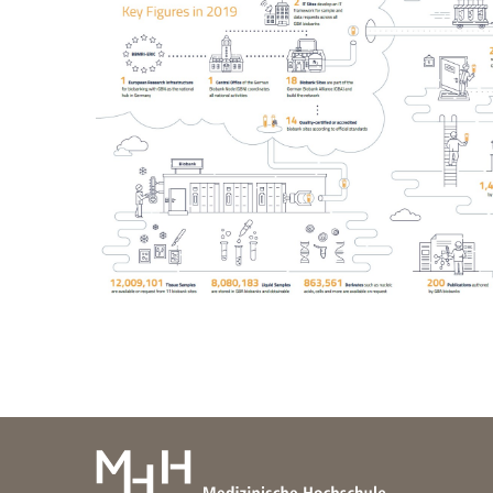
Zentrale Forschungseinrichtung Elektronenmikroskopie
Akademische Karriereentwicklung
Ansprechpersonen
Hannover Biomedical Research School (HBRS)
Für Postdoktorand:innen
Für Ärzt:innen