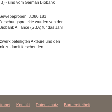
UB) - sind vom German Biobank
rschung - Wissen - Translation - Transfer
 Gewebeproben, 8.080.183
tner:innen & Netzwerke
 Forschungsprojekte wurden von der
 Lebenswissenschaftler:innen
obank Alliance (GBA) für das Jahr
 Partner:innen & Investor:innen
tzwerk beteiligten Akteure und den
 Startups und Gründer:innen
nk zu damit forschenden
ntranet
Kontakt
Datenschutz
Barrierefreiheit