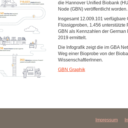
die Hannover Unified Biobank (H
Forschungsdatenpolicy
Node (GBN) veröffentlicht worden.
Fo
Forschungsinformationssystem
Insgesamt 12.009.101 verfügbare
Par
Flüssigproben, 1.456 unterstützte
Dekanin für Forschung und Transfer und
Für
GBN als Kennzahlen der German Bi
Forschungskommission
2019 ermittelt.
Für
Die Infografik zeigt die im GBA Ne
Für
Weg einer Bioprobe von der Bioba
Gute wissenschaftliche Praxis
WissenschaftlerInnen.
GWP-Kommission
GBN Graphik
Ombudswesen und Ombudsperson
Impressum
I