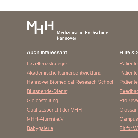
Zentrale Forschungseinrichtung Elektronenmikroskopie
Akademische Karriereentwicklung
Ansprechpersonen
Hannover Biomedical Research School (HBRS)
Für Postdoktorand:innen
Auch interessant
Hilfe & 
Für Ärzt:innen
Exzellenzstrategie
Patiente
Akademische Karriereentwicklung
Patient
Hannover Biomedical Research School
Patiente
Blutspende-Dienst
Feedba
Gleichstellung
ProBewe
Qualitätsbericht der MHH
Glossar 
MHH-Alumni e.V.
Campus
Babygalerie
Fit for 