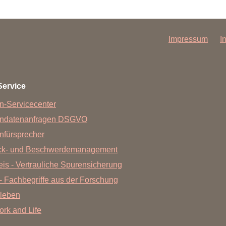
Forschungsdatenpolicy
Fo
Forschungsinformationssystem
Par
Impressum
I
Dekanin für Forschung und Transfer und
Für
Forschungskommission
Für
Für
Service
Gute wissenschaftliche Praxis
n-Servicecenter
GWP-Kommission
endatenanfragen DSGVO
Ombudswesen und Ombudsperson
nfürsprecher
ck- und Beschwerdemanagement
is - Vertrauliche Spurensicherung
- Fachbegriffe aus der Forschung
leben
Work and Life