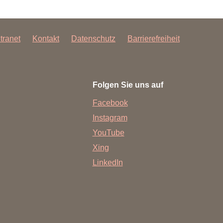
rschung - Wissen - Translation - Transfer
tner:innen & Netzwerke
ntranet
Kontakt
Datenschutz
Barrierefreiheit
 Lebenswissenschaftler:innen
 Partner:innen & Investor:innen
 Startups und Gründer:innen
Folgen Sie uns auf
Facebook
Instagram
YouTube
Xing
LinkedIn