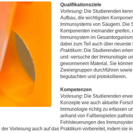
Forschungsdatenpolicy
Qualifikationsziele
Vorlesung
: Die Studierenden ken
Fo
Forschungsinformationssystem
Aufbau, die wichtigsten Kompone
Par
Immunsystems von Säugern. Die S
Dekanin für Forschung und Transfer und
Komponenten ineinander greifen, 
Für
Immunsystem im Gesamtorganismus
Forschungskommission
Für
dabei zum Teil auch über neueste
Für
Praktikum
: Die Studierenden erl
und -versuche der Immunologie u
Gute wissenschaftliche Praxis
gewonnenem Material. Sie können 
GWP-Kommission
Zweiergruppen durchführen sowie d
begutachten und protokollieren.
Ombudswesen und Ombudsperson
Kompetenzen
Vorlesung
: Die Studierenden erwe
Konzepte wie auch aktuelle Forsc
Immunologie richtig zu erfassen un
anhand von Fallbeispielen pathol
Fehlsteuerungen des Immunsystems 
er Vorlesung auch auf das Praktikum vorbereitet, indem sie i