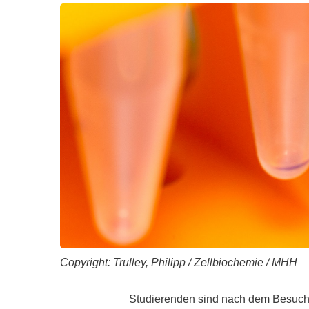
Zentrale Forschungseinrichtung Elektronenmikroskopie
Akademische Karriereentwicklung
Ansprechpersonen
Hannover Biomedical Research School (HBRS)
Für Postdoktorand:innen
Für Ärzt:innen
Copyright: Trulley, Philipp / Zellbiochemie / MHH
Studierenden sind nach dem Besuch d