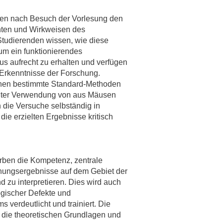
nen nach Besuch der Vorlesung den
rschung - Wissen - Translation - Transfer
nten und Wirkweisen des
tner:innen & Netzwerke
tudierenden wissen, wie diese
um ein funktionierendes
 Lebenswissenschaftler:innen
 aufrecht zu erhalten und verfügen
 Partner:innen & Investor:innen
 Erkenntnisse der Forschung.
 Startups und Gründer:innen
ernen bestimmte Standard-Methoden
nter Verwendung von aus Mäusen
die Versuche selbständig in
ie erzielten Ergebnisse kritisch
rben die Kompetenz, zentrale
hungsergebnisse auf dem Gebiet der
d zu interpretieren. Dies wird auch
ogischer Defekte und
verdeutlicht und trainiert. Die
n die theoretischen Grundlagen und