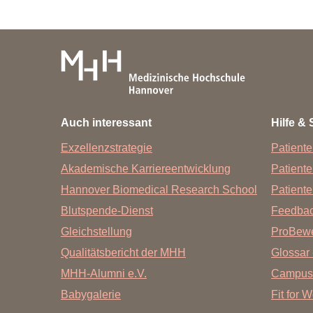
Rehabilitation, Sport
Auch interessant
Hilfe & 
Exzellenzstrategie
Patiente
Akademische Karriereentwicklung
Patient
Hannover Biomedical Research School
Patiente
Blutspende-Dienst
Feedba
Gleichstellung
ProBewe
Qualitätsbericht der MHH
Glossar 
MHH-Alumni e.V.
Campus
Babygalerie
Fit for 