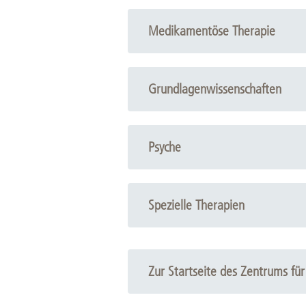
Pathologie
Dermatopathologie
Medikamentöse Therapie
Neuropathologie
Pharmakologie
Klinische Pharmakologie
Grundlagenwissenschaften
Psychopharmakologie
Humangenetik
Zentrallabor
Psyche
Biochemie
Psychiatrie
Glykoanalytik
Psychosomatik
Spezielle Therapien
Biometrie
Medizinische Psychologie
Neuroanatomie
Strahlentherapie
Zelltherapie
Zur Startseite des Zentrums fü
Gentherapie
Anästhesie