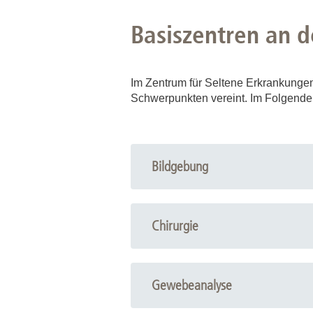
Basiszentren an 
Im Zentrum für Seltene Erkrankunge
Schwerpunkten vereint. Im Folgende
Bildgebung
Radiologie
Neuroradiologie
Chirurgie
Nuklearmedizin
Kinderchirurgie
MKG-Chirurgie
Gewebeanalyse
Plastische Chirurgie