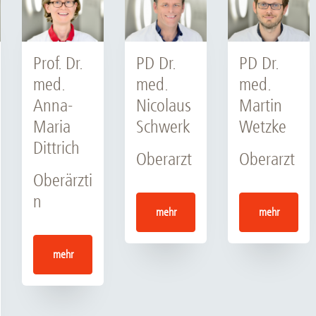
Prof. Dr.
PD Dr.
PD Dr.
med.
med.
med.
Anna-
Nicolaus
Martin
Maria
Schwerk
Wetzke
Dittrich
Oberarzt
Oberarzt
Oberärzti
n
mehr
mehr
mehr