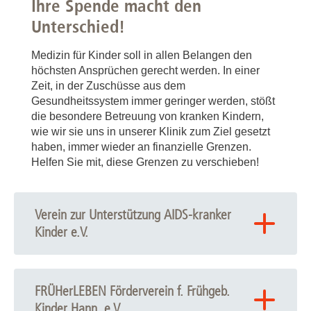
Ihre Spende macht den
Unterschied!
Medizin für Kinder soll in allen Belangen den
höchsten Ansprüchen gerecht werden. In einer
Zeit, in der Zuschüsse aus dem
Gesundheitssystem immer geringer werden, stößt
die besondere Betreuung von kranken Kindern,
wie wir sie uns in unserer Klinik zum Ziel gesetzt
haben, immer wieder an finanzielle Grenzen.
Helfen Sie mit, diese Grenzen zu verschieben!
Verein zur Unterstützung AIDS-kranker
Kinder e.V.
HIV-positive Kinder bedürfen in vielen Fällen einer
besonderen Unterstützung. Um gemeinsam helfen zu
FRÜHerLEBEN Förderverein f. Frühgeb.
können, haben wir einen gemeinnützigen Verein zur
Kinder Hann. e.V.
Unterstützung AIDS-kranker Kinder gegründet. Hier