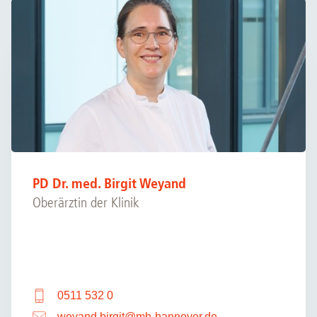
PD Dr. med. Birgit Weyand
Oberärztin der Klinik
0511 532 0
weyand.birgit
@
mh-hannover.de