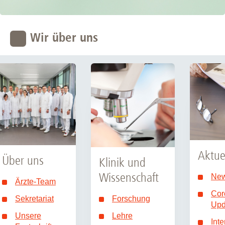
Wir über uns
Aktue
Über uns
Klinik und
Wissenschaft
New
Ärzte-Team
Cor
Sekretariat
Forschung
Upd
Unsere
Lehre
Int