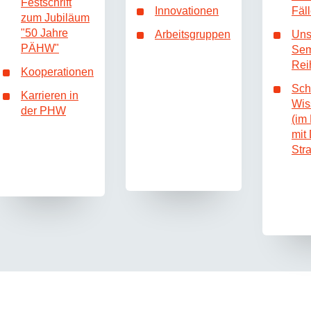
Festschrift
Innovationen
Fäl
zum Jubiläum
"50 Jahre
Arbeitsgruppen
Uns
PÄHW"
Sem
Rei
Kooperationen
Schu
Karrieren in
Wis
der PHW
(im
mit
Str