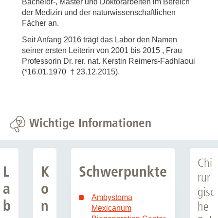
Bachelor-, Master und Doktorarbeiten im Bereich
der Medizin und der naturwissenschaftlichen
Fächer an.
Seit Anfang 2016 trägt das Labor den Namen
seiner ersten Leiterin von 2001 bis 2015 , Frau
Professorin Dr. rer. nat. Kerstin Reimers-Fadhlaoui
(*16.01.1970 † 23.12.2015).
Wichtige Informationen
Chi
L
K
Schwerpunkte
rur
a
o
gisc
Ambystoma
b
n
he
Mexicanum