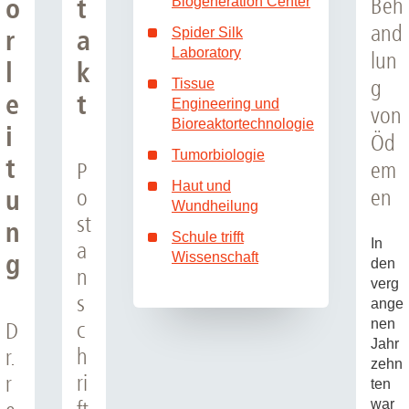
o
t
Beh
Biogeneration Center
and
r
a
Spider Silk
Laboratory
lun
l
k
g
Tissue
e
t
Engineering und
von
Bioreaktortechnologie
i
Öd
Tumorbiologie
t
em
P
Haut und
u
o
en
Wundheilung
st
n
Schule trifft
In
a
g
Wissenschaft
den
n
verg
s
ange
nen
c
D
Jahr
h
r.
zehn
ri
r
ten
war