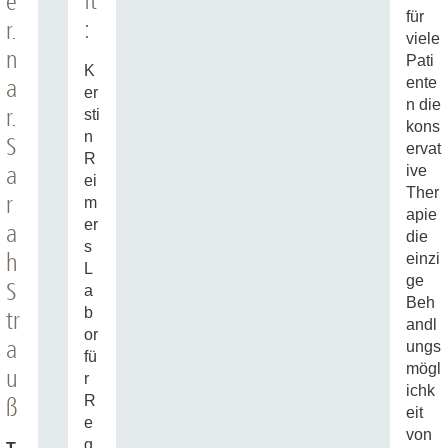
ft
e
für
:
r.
viele
n
Pati
K
a
ente
er
n die
r.
sti
kons
n
S
ervat
R
a
ive
ei
Ther
r
m
apie
er
a
die
s
h
einzi
L
ge
S
a
Beh
b
tr
andl
or
a
ungs
fü
mögl
u
r
ichk
R
ß
eit
e
von
g