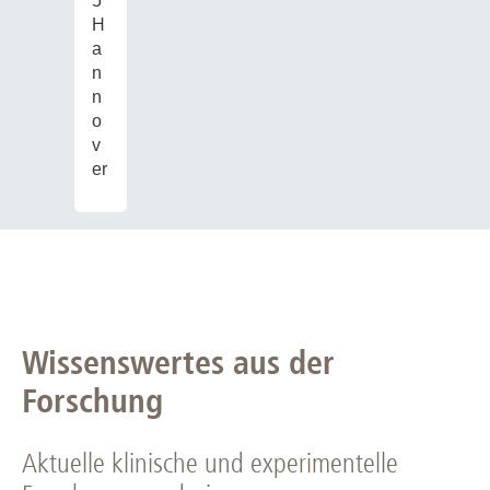
5
H
a
n
n
o
v
er
Wissenswertes aus der
Forschung
Aktuelle klinische und experimentelle