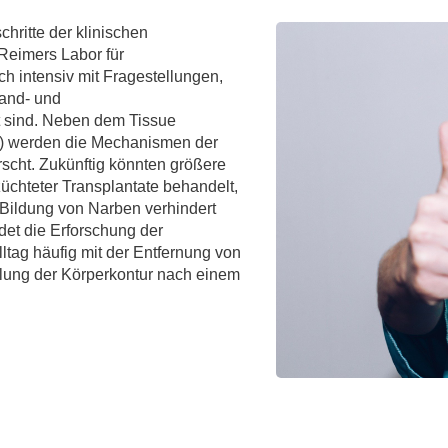
Forschungsdatenpolicy
chritte der klinischen
Fo
Forschungsinformationssystem
Reimers Labor für
ch intensiv mit Fragestellungen,
Par
Hand- und
Dekanin für Forschung und Transfer und
Für
t sind. Neben dem Tissue
Forschungskommission
Für
) werden die Mechanismen der
scht. Zukünftig könnten größere
Für
üchteter Transplantate behandelt,
Gute wissenschaftliche Praxis
Bildung von Narben verhindert
det die Erforschung der
GWP-Kommission
lltag häufig mit der Entfernung von
Ombudswesen und Ombudsperson
lung der Körperkontur nach einem