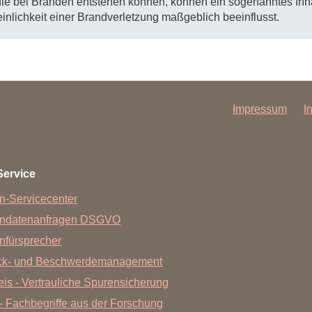
die bei Bränden entstehen können, können ein sogenanntes Inh
lichkeit einer Brandverletzung maßgeblich beeinflusst.
Impressum
I
Service
n-Servicecenter
endatenanfragen DSGVO
nfürsprecher
ck- und Beschwerdemanagement
is - Vertrauliche Spurensicherung
- Fachbegriffe aus der Forschung