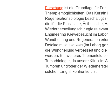
Zentrale Forschungseinrichtung Elektronenmikroskopie
Forschung
ist die Grundlage für Forts
Therapiemöglichkeiten. Das Kerstin 
Akademische Karriereentwicklung
Regenerationsbiologie beschäftigt si
die für die Plastische, Ästhetische, 
Ansprechpersonen
Wiederherstellungschirurgie relevan
Hannover Biomedical Research School (HBRS)
Engineering (Gewebezucht im Labor
Wundheilung und Regeneration erfor
Für Postdoktorand:innen
Defekte mittels
in vitro
(im Labor) gez
Für Ärzt:innen
die Wundheilung verbessert und die 
werden. Ein weiteres Themenfeld bil
Tumorbiologie, da unsere Klinik im A
Tumoren und/oder der Wiederherstel
solchen Eingriff konfrontiert ist.