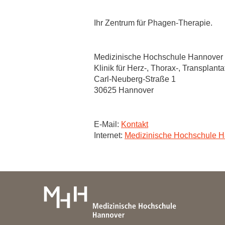
Zentrale Forschungseinrichtung Elektronenmikroskopie
Ihr Zentrum für Phagen-Therapie.
Akademische Karriereentwicklung
Ansprechpersonen
Medizinische Hochschule Hannover
Klinik für Herz-, Thorax-, Transplant
Hannover Biomedical Research School (HBRS)
Carl-Neuberg-Straße 1
Für Postdoktorand:innen
30625 Hannover
Für Ärzt:innen
E-Mail:
Kontakt
Internet:
Medizinische Hochschule Ha