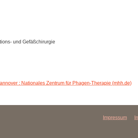
Forschungsdatenpolicy
Fo
Forschungsinformationssystem
Par
Dekanin für Forschung und Transfer und
Für
Forschungskommission
ations- und Gefäßchirurgie
Für
Für
Gute wissenschaftliche Praxis
GWP-Kommission
Ombudswesen und Ombudsperson
nnover : Nationales Zentrum für Phagen-Therapie (mhh.de)
Impressum
I