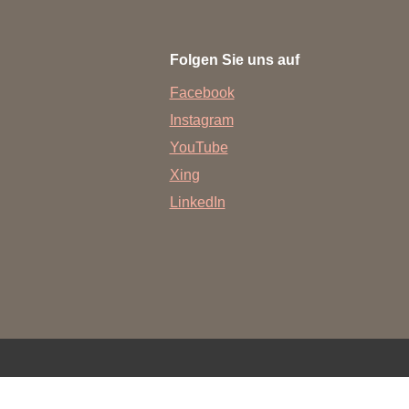
rschung - Wissen - Translation - Transfer
Folgen Sie uns auf
tner:innen & Netzwerke
Facebook
 Lebenswissenschaftler:innen
Instagram
 Partner:innen & Investor:innen
YouTube
 Startups und Gründer:innen
Xing
LinkedIn