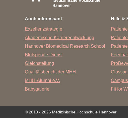
Zentrale Forschungseinrichtung Elektronenmikroskopie
Auch interessant
Hilfe & 
Akademische Karriereentwicklung
Exzellenzstrategie
Patiente
Ansprechpersonen
Akademische Karriereentwicklung
Patient
Hannover Biomedical Research School (HBRS)
Hannover Biomedical Research School
Patiente
Für Postdoktorand:innen
Blutspende-Dienst
Feedba
Für Ärzt:innen
Gleichstellung
ProBewe
Qualitätsbericht der MHH
Glossar 
MHH-Alumni e.V.
Campus
Babygalerie
Fit for 
© 2019 - 2026 Medizinische Hochschule Hannover