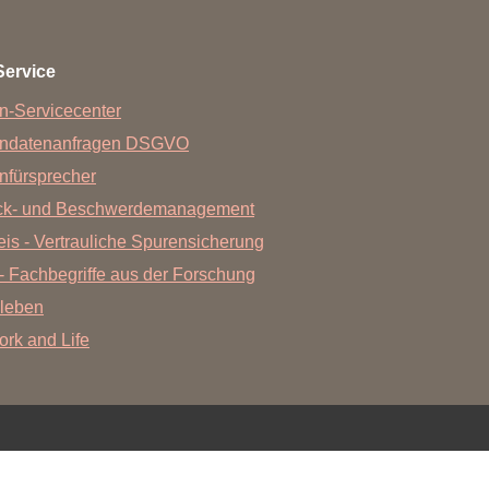
Forschungsdatenpolicy
Fo
Forschungsinformationssystem
Service
Par
Dekanin für Forschung und Transfer und
n-Servicecenter
Für
Forschungskommission
endatenanfragen DSGVO
Für
nfürsprecher
Für
ck- und Beschwerdemanagement
Gute wissenschaftliche Praxis
is - Vertrauliche Spurensicherung
GWP-Kommission
- Fachbegriffe aus der Forschung
Ombudswesen und Ombudsperson
leben
Work and Life