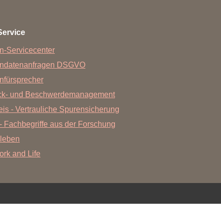
Forschungsdatenpolicy
Fo
Forschungsinformationssystem
Service
Par
Dekanin für Forschung und Transfer und
n-Servicecenter
Für
Forschungskommission
endatenanfragen DSGVO
Für
nfürsprecher
Für
ck- und Beschwerdemanagement
Gute wissenschaftliche Praxis
is - Vertrauliche Spurensicherung
GWP-Kommission
- Fachbegriffe aus der Forschung
Ombudswesen und Ombudsperson
leben
Work and Life