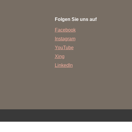
rschung - Wissen - Translation - Transfer
Folgen Sie uns auf
tner:innen & Netzwerke
Facebook
 Lebenswissenschaftler:innen
Instagram
 Partner:innen & Investor:innen
YouTube
 Startups und Gründer:innen
Xing
LinkedIn