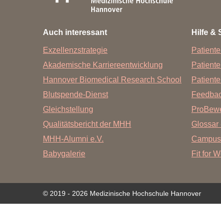
Zentrale Forschungseinrichtung Elektronenmikroskopie
Auch interessant
Hilfe & 
Akademische Karriereentwicklung
Exzellenzstrategie
Patiente
Ansprechpersonen
Akademische Karriereentwicklung
Patient
Hannover Biomedical Research School (HBRS)
Hannover Biomedical Research School
Patiente
Für Postdoktorand:innen
Blutspende-Dienst
Feedba
Für Ärzt:innen
Gleichstellung
ProBewe
Qualitätsbericht der MHH
Glossar 
MHH-Alumni e.V.
Campus
Babygalerie
Fit for 
© 2019 - 2026 Medizinische Hochschule Hannover