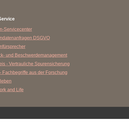
Forschungsdatenpolicy
Fo
Forschungsinformationssystem
Service
Par
Dekanin für Forschung und Transfer und
n-Servicecenter
Für
Forschungskommission
endatenanfragen DSGVO
Für
nfürsprecher
Für
ck- und Beschwerdemanagement
Gute wissenschaftliche Praxis
is - Vertrauliche Spurensicherung
GWP-Kommission
- Fachbegriffe aus der Forschung
Ombudswesen und Ombudsperson
leben
Work and Life