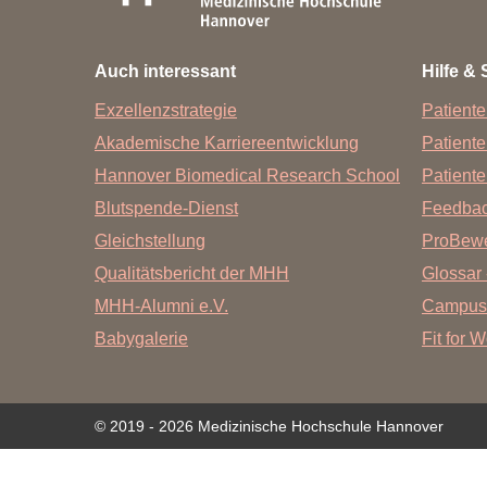
Zentrale Forschungseinrichtung Elektronenmikroskopie
Auch interessant
Hilfe & 
Akademische Karriereentwicklung
Exzellenzstrategie
Patiente
Ansprechpersonen
Akademische Karriereentwicklung
Patient
Hannover Biomedical Research School (HBRS)
Hannover Biomedical Research School
Patiente
Für Postdoktorand:innen
Blutspende-Dienst
Feedba
Für Ärzt:innen
Gleichstellung
ProBewe
Qualitätsbericht der MHH
Glossar 
MHH-Alumni e.V.
Campus
Babygalerie
Fit for 
© 2019 - 2026 Medizinische Hochschule Hannover