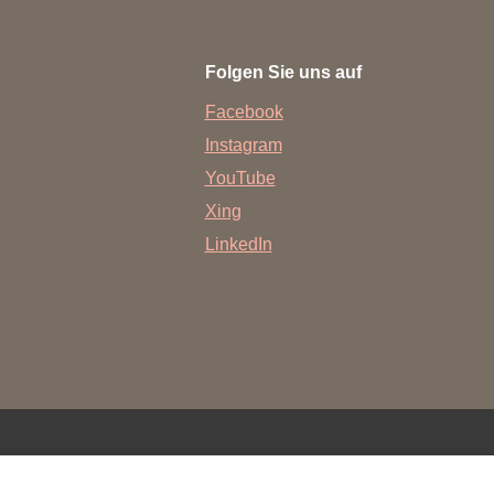
rschung - Wissen - Translation - Transfer
Folgen Sie uns auf
tner:innen & Netzwerke
Facebook
 Lebenswissenschaftler:innen
Instagram
 Partner:innen & Investor:innen
YouTube
 Startups und Gründer:innen
Xing
LinkedIn