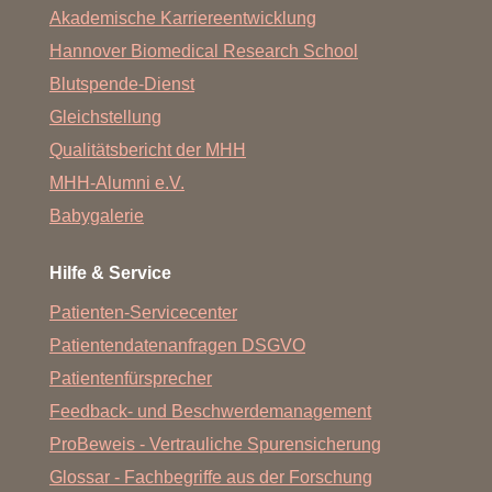
Mundhygiene, die Empfehlung geeigneter
Akademische Karriereentwicklung
Fluoridierungsmittel zur Schmelzhärtung (fluoridiertes
Hannover Biomedical Research School
Speisesalz, Zahnpaste u. Ä.) und gegebenenfalls die
Verordnung von Fluoridtabletten. Sollte bereits Karies
Blutspende-Dienst
vorhanden sein, sollte diese so früh wie möglich
Gleichstellung
behandelt werden.
Qualitätsbericht der MHH
MHH-Alumni e.V.
Babygalerie
Hilfe & Service
Patienten-Servicecenter
Patientendatenanfragen DSGVO
Patientenfürsprecher
Feedback- und Beschwerdemanagement
ProBeweis - Vertrauliche Spurensicherung
Glossar - Fachbegriffe aus der Forschung