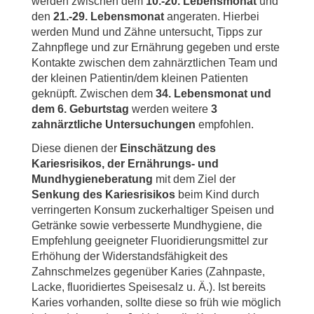
werden zwischen dem
10.-20. Lebensmonat
und
den
21.-29. Lebensmonat
angeraten. Hierbei
werden Mund und Zähne untersucht, Tipps zur
Zahnpflege und zur Ernährung gegeben und erste
Kontakte zwischen dem zahnärztlichen Team und
der kleinen Patientin/dem kleinen Patienten
geknüpft. Zwischen dem
34. Lebensmonat und
dem 6. Geburtstag
werden weitere
3
zahnärztliche Untersuchungen
empfohlen.
Diese dienen der
Einschätzung des
Kariesrisikos, der Ernährungs- und
Mundhygieneberatung
mit dem Ziel der
Senkung des Kariesrisikos
beim Kind durch
verringerten Konsum zuckerhaltiger Speisen und
Getränke sowie verbesserte Mundhygiene, die
Empfehlung geeigneter Fluoridierungsmittel zur
Erhöhung der Widerstandsfähigkeit des
Zahnschmelzes gegenüber Karies (Zahnpaste,
Lacke, fluoridiertes Speisesalz u. Ä.). Ist bereits
Karies vorhanden, sollte diese so früh wie möglich