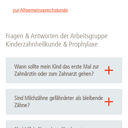
zur Allgemeinsprechstunde
Fragen & Antworten der Arbeitsgruppe
Kinderzahnheilkunde & Prophylaxe
Wann sollte mein Kind das erste Mal zur
Zahnärztin oder zum Zahnarzt gehen?
Sobald die ersten Milchzähne vorhanden sind, ist ein
regelmäßiger Besuch sinnvoll. Das gelbe
Sind Milchzähne gefährdeter als bleibende
Kinderuntersuchungsheft sieht drei zahnärztliche
Zähne?
Früherkennungsuntersuchungen vor:
um den 6.-7. Lebensmonat (parallel zur
Milchzähne sind anfälliger für Karies, da der ohnehin
kinderärztlichen U5), da in diesem Zeitraum zumeist
dünnere Zahnhartsubstanzmantel geringer mineralisiert
die ersten Schneidezähne in die Mundhöhle