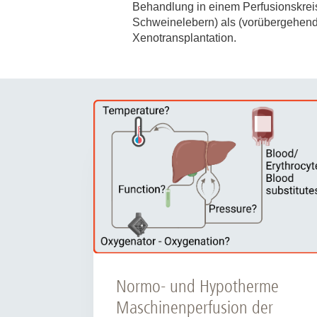
Zentrale Forschungseinrichtung Elektronenmikroskopie
Behandlung in einem Perfusionskreis
Schweinelebern) als (vorübergehend
Xenotransplantation.
Akademische Karriereentwicklung
Ansprechpersonen
Hannover Biomedical Research School (HBRS)
Für Postdoktorand:innen
Für Ärzt:innen
Normo- und Hypotherme
Maschinenperfusion der