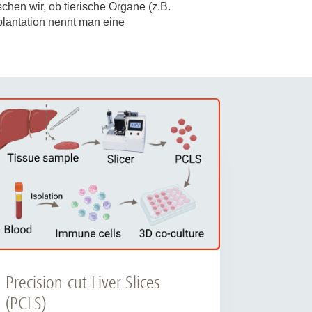
hen wir, ob tierische Organe (z.B.
lantation nennt man eine
rschung - Wissen - Translation - Transfer
tner:innen & Netzwerke
 Lebenswissenschaftler:innen
 Partner:innen & Investor:innen
 Startups und Gründer:innen
Precision-cut Liver Slices
(PCLS)