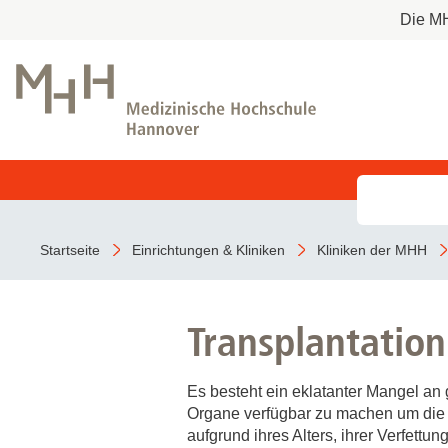
Die M
Aufnahme als Notfall
Kliniken der MHH
Forschung an der MHH und
Studiengänge
Deine Karriere-Chancen im Überblick
Partnereinrichtungen
Stellenangebote
COVID-19
Stationäre Behandlung
Institute der MHH
Studierendensekretariat
Benefits
Startseite
Einrichtungen & Kliniken
Kliniken der MHH
BeoNet-Register
Vor Ihrem Aufenthalt
Studieninteressierte
MHH Ausbildungen
Während Ihres Aufenthaltes
Studierende
Transplantation
Zentrale Forschungseinrichtungen
Beendigung Ihres Aufenthaltes
Termine & Fristen
MeDIC
Kontakt
Es besteht ein eklatanter Mangel an
Hannover Unified Biobank HUB
Ambulante Behandlung
Organe verfügbar zu machen um die Z
Lasermikroskopie
aufgrund ihres Alters, ihrer Verfettu