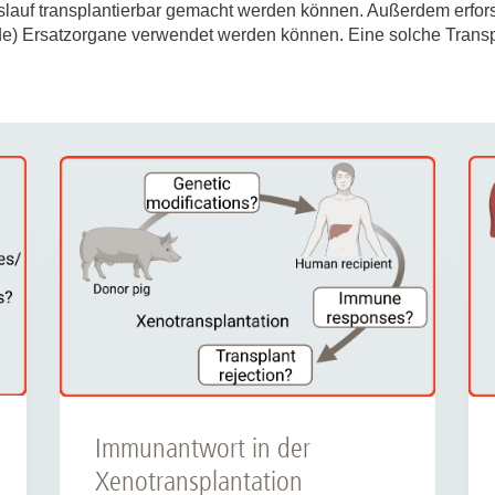
lauf transplantierbar gemacht werden können. Außerdem erforsc
Forschungsdatenpolicy
e) Ersatzorgane verwendet werden können. Eine solche Transp
Fo
Forschungsinformationssystem
Par
Dekanin für Forschung und Transfer und
Für
Forschungskommission
Für
Für
Gute wissenschaftliche Praxis
GWP-Kommission
Ombudswesen und Ombudsperson
Immunantwort in der
Xenotransplantation