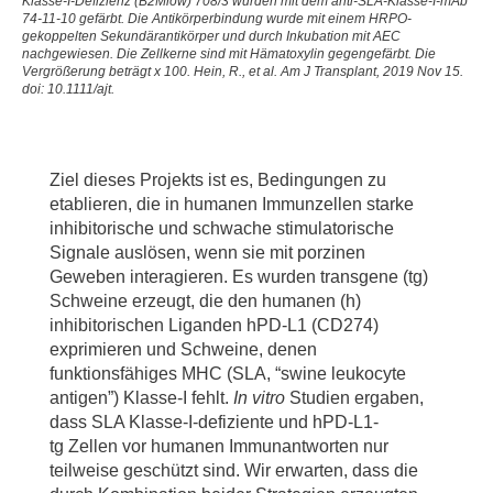
Klasse-I-Defizienz (B2Mlow) 708/3 wurden mit dem anti-SLA-Klasse-I-mAb
74-11-10 gefärbt. Die Antikörperbindung wurde mit einem HRPO-
gekoppelten Sekundärantikörper und durch Inkubation mit AEC
nachgewiesen. Die Zellkerne sind mit Hämatoxylin gegengefärbt. Die
Vergrößerung beträgt x 100. Hein, R., et al. Am J Transplant, 2019 Nov 15.
doi: 10.1111/ajt.
Ziel dieses Projekts ist es, Bedingungen zu
etablieren, die in humanen Immunzellen starke
inhibitorische und schwache stimulatorische
Signale auslösen, wenn sie mit porzinen
Geweben interagieren. Es wurden transgene (tg)
Schweine erzeugt, die den humanen (h)
inhibitorischen Liganden hPD-L1 (CD274)
exprimieren und Schweine, denen
funktionsfähiges MHC (SLA, “swine leukocyte
antigen”) Klasse-I fehlt.
In vitro
Studien ergaben,
dass SLA Klasse-I-defiziente und hPD-L1-
tg Zellen vor humanen Immunantworten nur
teilweise geschützt sind. Wir erwarten, dass die