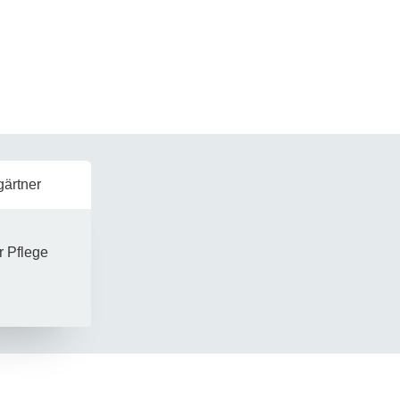
ergabe erfolgt über das
Teeküche steht ebenfalls zur
e
mit.
gärtner
r Pflege