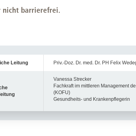
für ein persönliches Vorgespräch vereinbart werden. Die Terminv
.de
 nicht barrierefrei.
ist ein Mittagessen für unsere Patient:innen vorgesehen. Eine 
liche
Überweisung
sowie Ihre elektronische
Gesundheitskart
:00 Uhr
 Uhr
iche Leitung
Priv.-Doz. Dr. med. Dr. PH Felix Wede
Vanessa Strecker
Fachkraft im mittleren Management de
sche
(KOFU)
eitung
Gesundheits- und Krankenpflegerin