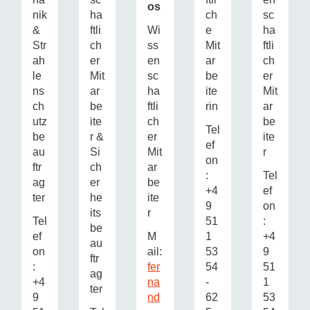
os
nik
ha
ch
sc
&
ftli
Wi
e
ha
Str
ch
ss
Mit
ftli
ah
er
en
ar
ch
le
Mit
sc
be
er
ns
ar
ha
ite
Mit
ch
be
ftli
rin
ar
utz
ite
ch
be
Tel
be
r &
er
ite
ef
au
Si
Mit
r
on
ftr
ch
ar
:
Tel
ag
er
be
+4
ef
ter
he
ite
9
on
its
r
Tel
51
:
be
ef
M
1
+4
au
on
ail:
53
9
ftr
:
fer
54
51
ag
+4
na
-
1
ter
9
nd
62
53