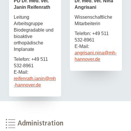
PD Dr. med. vet.
Dr. med. vet. Nina
Janin Reifenrath
Angrisani
Leitung
Wissenschaftliche
Arbeitsgruppe
Mitarbeiterin
Biodegradable und
Telefon: +49 511
bioaktive
532-8961
orthopädische
E-Mail:
Implanate
angrisani.nina
@
mh-
Telefon: +49 511
hannover.de
532-8961
E-Mail:
reifenrath.janin
@
mh
-hannover.de
Administration