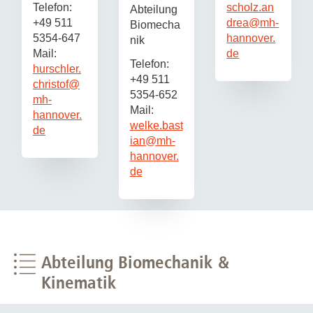
Telefon:
scholz.an
Abteilung
+49 511
drea
@
mh-
Biomecha
5354-647
hannover.
nik
Mail:
de
Telefon:
hurschler.
+49 511
christof
@
5354-652
mh-
Mail:
hannover.
welke.bast
de
ian
@
mh-
hannover.
de
Abteilung Biomechanik &
Kinematik