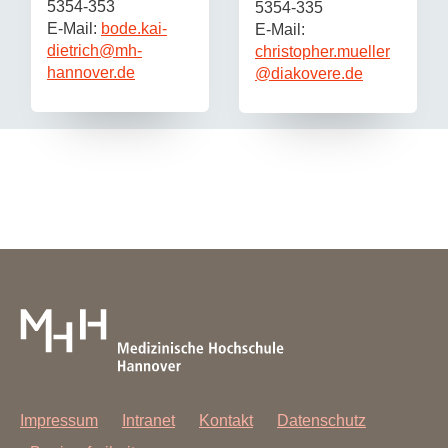
5354-353
5354-335
E-Mail:
bode.kai-
E-Mail:
dietrich
@
mh-
christopher.mueller
hannover.de​
@
diakovere.de
Impressum
Intranet
Kontakt
Datenschutz