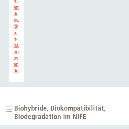
n.
an
dr
ea
@
m
h-
ha
nn
ov
er.
de
Biohybride, Biokompatibilität,
Biodegradation im NIFE