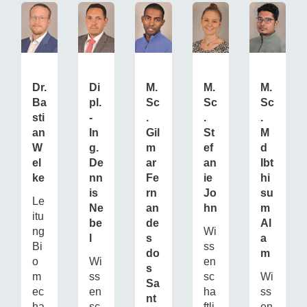
Dr.
Di
M.
M.
M.
Ba
pl.
Sc
Sc
Sc
sti
-
.
.
.
an
In
Gil
St
M
W
g.
m
ef
d
el
De
ar
an
Ibt
ke
nn
Fe
ie
hi
is
rn
Jo
su
Le
Ne
an
hn
m
itu
be
de
Al
ng
Wi
l
s
a
Bi
ss
do
m
o
Wi
en
s
m
ss
sc
Wi
Sa
ec
en
ha
ss
nt
ha
sc
ftli
en