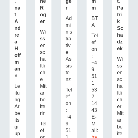
.
ne
ge
m
t.
na
R
r
m
Pa
t.
og
tri
Ad
BT
A
er
k
mi
A
nd
Sc
Wi
nis
re
ha
Tel
ss
tra
a
dz
ef
en
tiv
H
ek
on
sc
e
off
:
ha
As
Wi
m
+4
ftli
sis
ss
an
9
ch
te
en
n
51
e
nz
sc
1
Le
Mit
ha
Tel
53
itu
ar
ftli
ef
2-
ng
be
ch
on
14
Ar
ite
er
:
43
be
rin
Mit
+4
E-
its
ar
Tel
9
M
gr
be
ef
51
ail:
up
ite
on
1
ha