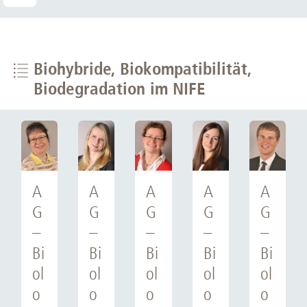
Biohybride, Biokompatibilität,
Biodegradation im NIFE
A
A
A
A
A
G
G
G
G
G
–
–
–
–
–
Bi
Bi
Bi
Bi
Bi
ol
ol
ol
ol
ol
o
o
o
o
o