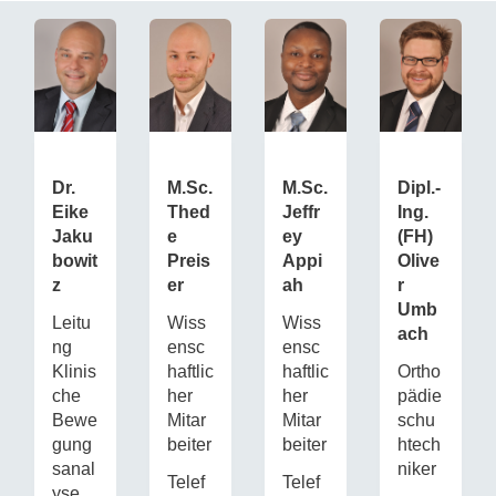
M.Sc.
Dr.
M.Sc.
Dipl.-
Thed
Eike
Jeffr
Ing.
e
Jaku
ey
(FH)
Preis
bowit
Appi
Olive
er
z
ah
r
Umb
Wiss
Leitu
Wiss
ach
ensc
ng
ensc
haftlic
Klinis
haftlic
Ortho
her
che
her
pädie
Mitar
Bewe
Mitar
schu
beiter
gung
beiter
htech
sanal
niker
Telef
Telef
yse