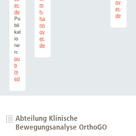
ov
er.
m
er.
de
h-
de
Pu
ha
bli
nn
kat
ov
io
er.
ne
de
n:
pu
b
m
ed
Abteilung Klinische
Bewegungsanalyse OrthoGO