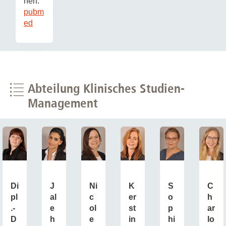
nen:
pubm
ed
Abteilung Klinisches Studien-
Management
Di
J
Ni
K
S
C
pl
al
c
er
o
h
.-
e
ol
st
p
ar
D
h
e
in
hi
lo