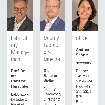
Deputy
Laborat
office
Laborat
ory
Andrea
ory
Manage
Scholz
Director
ment
secretary
Dr.
Prof. Dr.-
Phone:
Bastian
Ing.
+49 511
Welke
Christof
5354-629
Hurschler
Fax: +49
Deputy
511 5354-
Laboratory
Laboratory
875
Director &
Director &
Email:
Head of
Head of