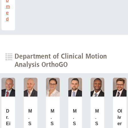
b
m
e
d
Department of Clinical Motion
Analysis OrthoGO
M
D
M
M
M
Ol
.
r.
.
.
.
iv
S
Ei
S
S
S
er