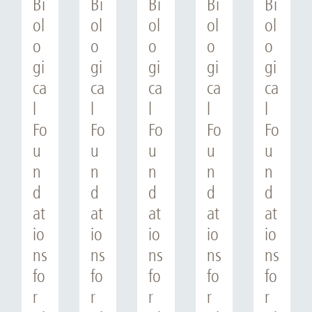
Bi
Bi
Bi
Bi
Bi
ol
ol
ol
ol
ol
o
o
o
o
o
gi
gi
gi
gi
gi
ca
ca
ca
ca
ca
l
l
l
l
l
Fo
Fo
Fo
Fo
Fo
u
u
u
u
u
n
n
n
n
n
d
d
d
d
d
at
at
at
at
at
io
io
io
io
io
ns
ns
ns
ns
ns
fo
fo
fo
fo
fo
r
r
r
r
r