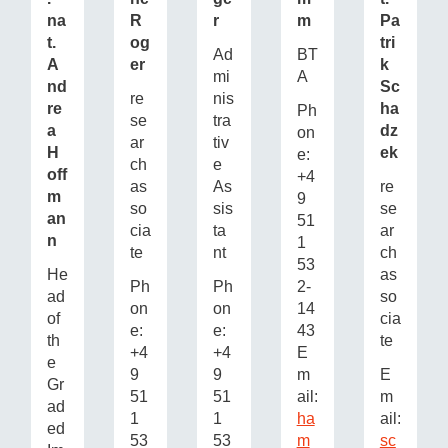
na
R
r
m
Pa
t.
og
tri
Ad
BT
A
er
k
mi
A
nd
Sc
re
nis
re
ha
Ph
se
tra
a
dz
on
ar
tiv
H
ek
e:
ch
e
off
+4
as
As
re
m
9
so
sis
se
an
51
cia
ta
ar
n
1
te
nt
ch
53
He
as
Ph
Ph
2-
ad
so
on
on
14
of
cia
e:
e:
43
th
te
+4
+4
E
e
9
9
m
E
Gr
51
51
ail:
m
ad
1
1
ha
ail:
ed
53
53
m
sc