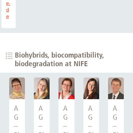
e.
d
e
Biohybrids, biocompatibility,
biodegradation at NIFE
A
A
A
A
A
G
G
G
G
G
–
–
–
–
–