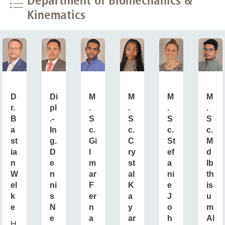
Kinematics
D
Di
M
M
M
M
r.
pl
.
.
.
.
B
.-
S
S
S
S
a
In
c.
c.
c.
c.
st
g.
Gi
C
St
M
ia
D
l
ry
ef
d
n
e
m
st
a
Ib
W
n
ar
al
ni
th
el
ni
F
K
e
is
k
s
er
a
J
u
e
N
n
y
o
m
e
a
ar
h
Al
H