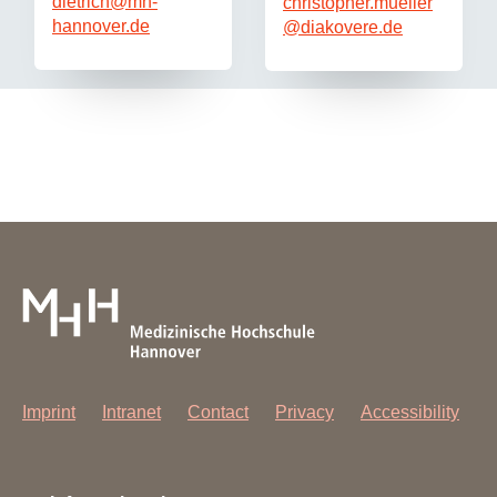
dietrich
@
mh-
christopher.mueller
hannover.de​
@
diakovere.de
Imprint
Intranet
Contact
Privacy
Accessibility