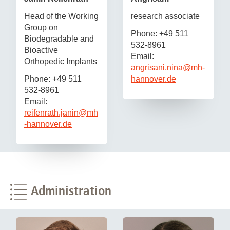
Head of the Working
research associate
Group on
Phone: +49 511
Biodegradable and
532-8961
Bioactive
Email:
Orthopedic Implants
angrisani.nina
@
mh-
Phone: +49 511
hannover.de
532-8961
Email:
reifenrath.janin
@
mh
-hannover.de
Administration