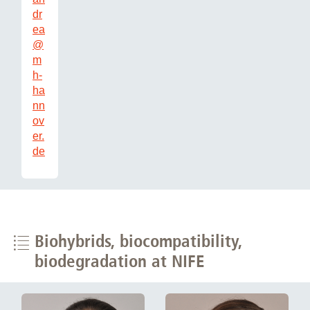
dr
ea
@
m
h-
ha
nn
ov
er.
de
Biohybrids, biocompatibility,
biodegradation at NIFE