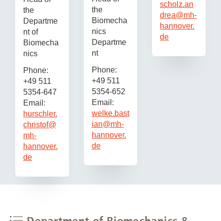
scholz.an
the
the
drea
@
mh-
Biomecha
Departme
hannover.
nics
nt of
de
Departme
Biomecha
nt
nics
Phone:
Phone:
+49 511
+49 511
5354-652
5354-647
Email:
Email:
welke.bast
hurschler.
ian
@
mh-
christof
@
hannover.
mh-
de
hannover.
de
Department of Biomechanics &