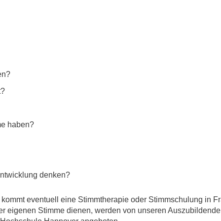
Forschungsdatenpolicy
Fo
Forschungsinformationssystem
Par
Dekanin für Forschung und Transfer und
Für
Forschungskommission
Für
en?
Für
t?
Gute wissenschaftliche Praxis
GWP-Kommission
me haben?
Ombudswesen und Ombudsperson
entwicklung denken?
n kommt eventuell eine Stimmtherapie oder Stimmschulung in F
er eigenen Stimme dienen, werden von unseren Auszubildenden