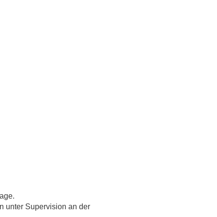
rschung - Wissen - Translation - Transfer
tner:innen & Netzwerke
 Lebenswissenschaftler:innen
 Partner:innen & Investor:innen
 Startups und Gründer:innen
rage.
 unter Supervision an der