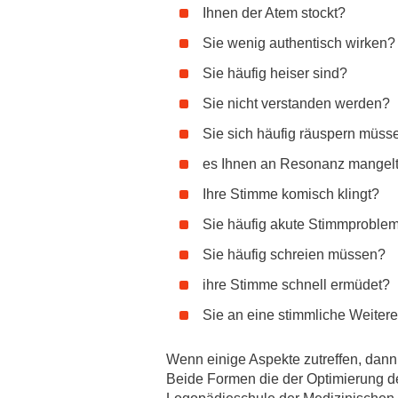
Zentrale Forschungseinrichtung Elektronenmikroskopie
Ihnen der Atem stockt?
Sie wenig authentisch wirken?
Akademische Karriereentwicklung
Sie häufig heiser sind?
Ansprechpersonen
Sie nicht verstanden werden?
Hannover Biomedical Research School (HBRS)
Sie sich häufig räuspern müss
Für Postdoktorand:innen
es Ihnen an Resonanz mangel
Für Ärzt:innen
Ihre Stimme komisch klingt?
Sie häufig akute Stimmproble
Sie häufig schreien müssen?
ihre Stimme schnell ermüdet?
Sie an eine stimmliche Weiter
Wenn einige Aspekte zutreffen, dan
Beide Formen die der Optimierung d