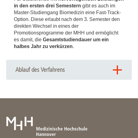
in den ersten drei Semestern
gibt es auch im
Master-Studiengang Biomedizin eine Fast-Track-
Option. Diese erlaubt nach dem 3. Semester den
direkten Wechsel in eines der
Promotionsprogramme der MHH und ermöglicht
es damit, die
Gesamtstudiendauer um ein
halbes Jahr zu verkürzen
.
Ablauf des Verfahrens
Die ersten drei Semester des viersemestrigen
Masterprogramms werden regulär studiert.
Studierende mit einem
hervorragenden
Modulnotendurchschnitt
(Grenzwert wird jährlich
festgelegt) können auf Antrag bei der/dem
Programmverantwortlichen des Master-Studiengangs
Biomedizin nach drei an der MHH studierten
Semestern (90 LP) im 4. Semester eine