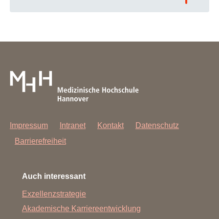
Tetzlaff J
, Mond L,
Safieddine B, Sperlich S, Steffens S,
Tetzlaff F. Getting better or worse? How trends in healthy
life expectancy within working age are shaped by
diverging trends among age groups. Eur J Public Health.
2026;36(3).
doi: https://doi.org/10.1093/eurpub/ckag059
Safieddine B, Geyer S, Grasshoff J, Sperlich S, Epping J,
Tetzlaff J
, Mond L,
Steffens S, Beller J. Social disparities
in early onset type 2 diabetes in the workforce: A vertical-
horizontal approach. European Journal of Public Health;
2025 Nov; 35, 2.
Impressum
Intranet
Kontakt
Datenschutz
doi:https://doi.org/10.1093/eurpub/ckaf161.1132
Barrierefreiheit
Mond L
, de Zwaan M, Safieddine B, Kahl KG, Stahmeyer
JT, Weissenborn K, Epping J. The effect of acute
cardiovascular events on the risk of depression: What
Auch interessant
groups are vulnerable? Case-control study based on
German health claims data.
J Affect Disord
. 2026;394(Pt
Exzellenzstrategie
B):120649.
https://doi.org/10.1016/j.jad.2025.120649
Akademische Karriereentwicklung
Epping J, Müller A,
Mond L
, de Zwaan M. Prevalence of