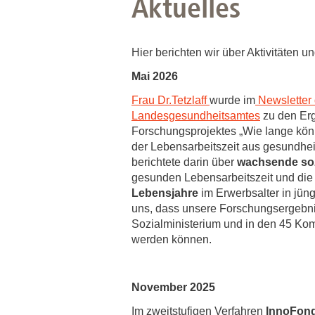
Aktuelles
Hier berichten wir über Aktivitäten 
Mai 2026
Frau Dr.Tetzlaff
wurde im
Newsletter
Landesgesundheitsamtes
zu den Erg
Forschungsprojektes „Wie lange kön
der Lebensarbeitszeit aus gesundheit
berichtete darin über
wachsende soz
gesunden Lebensarbeitszeit und di
Lebensjahre
im Erwerbsalter in jün
uns, dass unsere Forschungsergebni
Sozialministerium und in den 45 Ko
werden können.
November 2025
Im zweitstufigen Verfahren
InnoFon