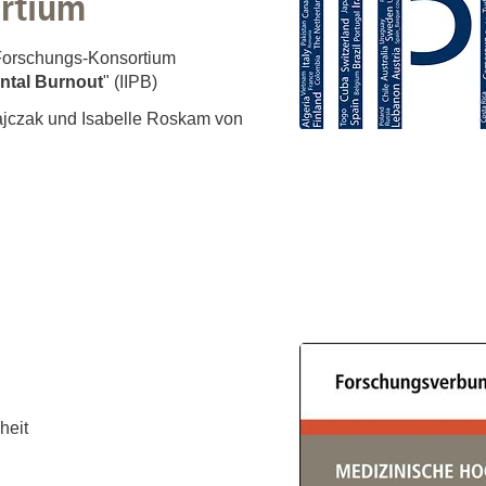
rtium
n Forschungs-Konsortium
ental Burnout
" (IIPB)
lajczak und Isabelle Roskam von
heit