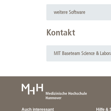
Eine Lizenz können Sie über diesen 
weitere Software
R
Kontakt
R Studio
VSCode
....
MIT Baseteam Science & Labor
Auch interessant
Hilfe & 