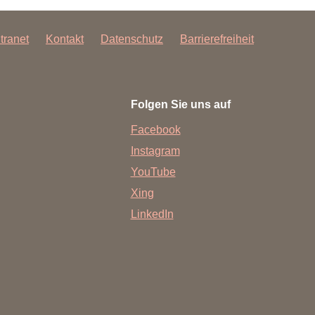
rschung - Wissen - Translation - Transfer
ntranet
Kontakt
Datenschutz
Barrierefreiheit
tner:innen & Netzwerke
 Lebenswissenschaftler:innen
 Partner:innen & Investor:innen
Folgen Sie uns auf
 Startups und Gründer:innen
Facebook
Instagram
YouTube
Xing
LinkedIn