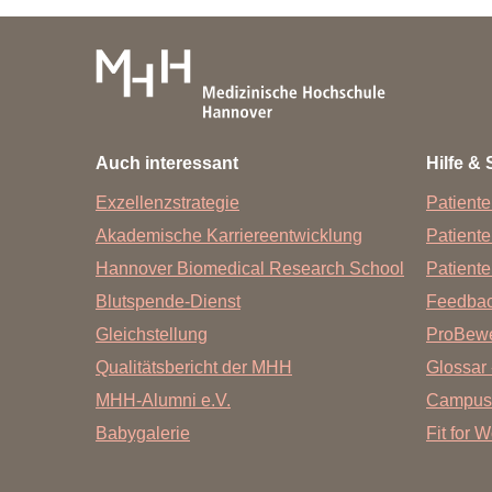
Zentrale Forschungseinrichtung Elektronenmikroskopie
Akademische Karriereentwicklung
Ansprechpersonen
Hannover Biomedical Research School (HBRS)
Auch interessant
Hilfe & 
Für Postdoktorand:innen
Exzellenzstrategie
Patiente
Für Ärzt:innen
Akademische Karriereentwicklung
Patient
Hannover Biomedical Research School
Patiente
Blutspende-Dienst
Feedba
Gleichstellung
ProBewe
Qualitätsbericht der MHH
Glossar 
MHH-Alumni e.V.
Campus
Babygalerie
Fit for 