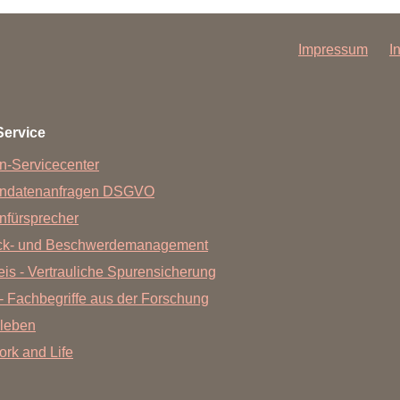
Forschungsdatenpolicy
Fo
Forschungsinformationssystem
Impressum
I
Par
Dekanin für Forschung und Transfer und
Für
Forschungskommission
Für
Service
Für
n-Servicecenter
Gute wissenschaftliche Praxis
endatenanfragen DSGVO
GWP-Kommission
nfürsprecher
Ombudswesen und Ombudsperson
ck- und Beschwerdemanagement
is - Vertrauliche Spurensicherung
- Fachbegriffe aus der Forschung
leben
Work and Life