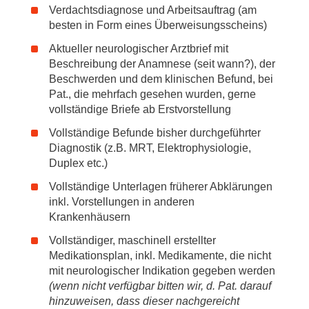
Zweck der Datenerhebung
Verdachtsdiagnose und Arbeitsauftrag (am
Meine Daten werden für die Kontaktaufnahme oder die
besten in Form eines Überweisungsscheins)
Anbindung im Rahmen einer Fachärztlichen Behandlung
an unserer Klinik verwendet.
Aktueller neurologischer Arztbrief mit
Beschreibung der Anamnese (seit wann?), der
Weitergabe der Daten
Beschwerden und dem klinischen Befund, bei
Meine personenbezogenen Daten werden nicht
Pat., die mehrfach gesehen wurden, gerne
weitergeben und sind nur zugänglich für die
vollständige Briefe ab Erstvorstellung
Zugriffsberechtigten, das heißt die Mitarbeitenden der
Klinik für Neurologie der MHH, die diese Daten zur
Vollständige Befunde bisher durchgeführter
Erfüllung der vertraglichen und gesetzlichen Pflichten
Diagnostik (z.B. MRT, Elektrophysiologie,
bzw. zur Umsetzung des berechtigten Interesses der
Duplex etc.)
MHH benötigen.
Vollständige Unterlagen früherer Abklärungen
Speicherung
inkl. Vorstellungen in anderen
Meine Daten werden nach der Erhebung bei der MHH-
Krankenhäusern
Klinik für Neurologie- so lange gespeichert, wie dies für
Vollständiger, maschinell erstellter
die Erfüllung des Zwecks (Kontaktaufnahme, Anbindung
Medikationsplan, inkl. Medikamente, die nicht
an die Klinik) erforderlich ist.
mit neurologischer Indikation gegeben werden
Widerruf
(wenn nicht verfügbar bitten wir, d. Pat. darauf
Ich kann mich jederzeit per E-Mail
hinzuweisen, dass dieser nachgereicht