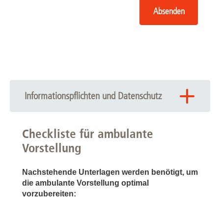
Absenden
Informationspflichten und Datenschutz
Ich habe die folgenden Informationspflichten zur Kenntnis
genommen, die mich vollumfänglich über die Nutzung der
Checkliste für ambulante
über das Kontaktformular bereitgestellten Daten in
Vorstellung
Kenntnis setzen: Meine personenbezogenen Daten
werden auf dem Server des Rechenzentrums der MHH
gemäß den datenschutzrechtlichen Vorschriften,
Nachstehende Unterlagen werden benötigt, um
insbesondere der DSGVO, gespeichert und verarbeitet.
die ambulante Vorstellung optimal
Zugang zu den Daten haben die Mitarbeitenden der
vorzubereiten:
Klinik für Neurologie der MHH.