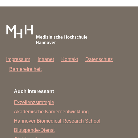
Bitte lesen Sie sich die
Datenschutzhinweise
sorgfältig
durch und informieren Sie sich über den Umgang mit
Ihren Daten und über Ihre Rechte.
Impressum
Intranet
Kontakt
Datenschutz
Barrierefreiheit
Auch interessant
Exzellenzstrategie
Akademische Karriereentwicklung
Hannover Biomedical Research School
Blutspende-Dienst