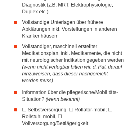
MHH benötigen.
Diagnostik (z.B. MRT, Elektrophysiologie,
Duplex etc.)
Speicherung
Meine Daten werden nach der Erhebung bei der MHH-
Vollständige Unterlagen über frühere
Klinik für Neurologie- so lange gespeichert, wie dies für
Abklärungen inkl. Vorstellungen in anderen
die Erfüllung des Zwecks (Kontaktaufnahme, Anbindung
Krankenhäusern
an die Klinik) erforderlich ist.
Vollständiger, maschinell erstellter
Widerruf
Medikationsplan, inkl. Medikamente, die nicht
Ich kann mich jederzeit per E-Mail
mit neurologischer Indikation gegeben werden
an
neurologie.bettenmanagement
@
mh-hannover.de
von
(wenn nicht verfügbar bitten wir, d. Pat. darauf
der Anbindung an unsere Klinik abmelden. Im Falle eines
hinzuweisen, dass dieser nachgereicht
Widerrufes werden meine Daten, die ich über das
werden muss)
Kontaktformular bereitgestellt habe, gelöscht.
Information über die pflegerische/Mobilitäts-
Rechte
Situation?
(wenn bekannt)
In der unter dem Formular verlinkten
Datenschutzerklärung habe ich die Rechte hinsichtlich
☐ Selbstversorgung, ☐ Rollator-mobil; ☐
der mich betreffenden personenbezogenen Daten laut
Rollstuhl-mobil, ☐
DSGVO zur Kenntnis genommen.
Vollversorgung/Bettlägerigkeit
Datenschutz