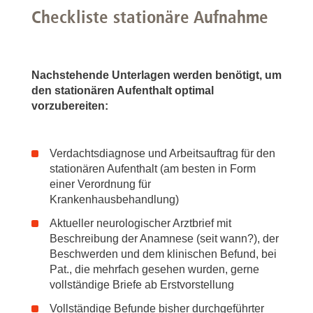
genommen, die mich vollumfänglich über die Nutzung der
Checkliste stationäre Aufnahme
über das Kontaktformular bereitgestellten Daten in
Kenntnis setzen: Meine personenbezogenen Daten
werden auf dem Server des Rechenzentrums der MHH
gemäß den datenschutzrechtlichen Vorschriften,
Nachstehende Unterlagen werden benötigt, um
insbesondere der DSGVO, gespeichert und verarbeitet.
den stationären Aufenthalt optimal
Zugang zu den Daten haben die Mitarbeitenden der
vorzubereiten:
Klinik für Neurologie der MHH.
Zweck der Datenerhebung
Verdachtsdiagnose und Arbeitsauftrag für den
Meine Daten werden für die Kontaktaufnahme oder die
stationären Aufenthalt (am besten in Form
Anbindung im Rahmen einer Fachärztlichen Behandlung
einer Verordnung für
an unserer Klinik verwendet.
Krankenhausbehandlung)
Weitergabe der Daten
Aktueller neurologischer Arztbrief mit
Meine personenbezogenen Daten werden nicht
Beschreibung der Anamnese (seit wann?), der
weitergeben und sind nur zugänglich für die
Beschwerden und dem klinischen Befund, bei
Zugriffsberechtigten, das heißt die Mitarbeitenden der
Pat., die mehrfach gesehen wurden, gerne
Klinik für Neurologie der MHH, die diese Daten zur
vollständige Briefe ab Erstvorstellung
Erfüllung der vertraglichen und gesetzlichen Pflichten
bzw. zur Umsetzung des berechtigten Interesses der
Vollständige Befunde bisher durchgeführter