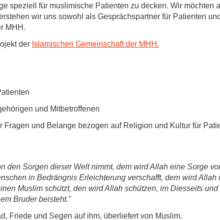
Forschungsdatenpolicy
 speziell für muslimische Patienten zu decken. Wir möchten a
erstehen wir uns sowohl als Gesprächspartner für Patienten un
Fo
Forschungsinformationssystem
der MHH.
Par
ojekt der
Islamischen Gemeinschaft der MHH.
Dekanin für Forschung und Transfer und
Für
Forschungskommission
Für
Für
atienten
Gute wissenschaftliche Praxis
ehörigen und Mitbetroffenen
GWP-Kommission
 Fragen und Belange bezogen auf Religion und Kultur für Patie
Ombudswesen und Ombudsperson
n den Sorgen dieser Welt nimmt, dem wird Allah eine Sorge v
chen in Bedrängnis Erleichterung verschafft, dem wird Allah i
inen Muslim schützt, den wird Allah schützen, im Diesseits und 
em Bruder beisteht."
Friede und Segen auf ihm, überliefert von Muslim.