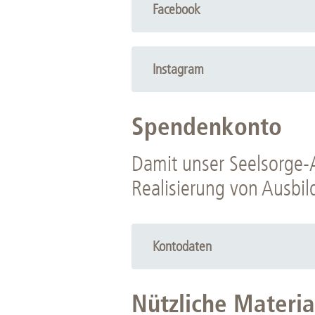
Facebook
Instagram
Spendenkonto
Damit unser Seelsorge-A
Realisierung von Ausbi
Kontodaten
Spendenkonto der Förderstiftun
Nützliche Materia
Sparkasse Hannover