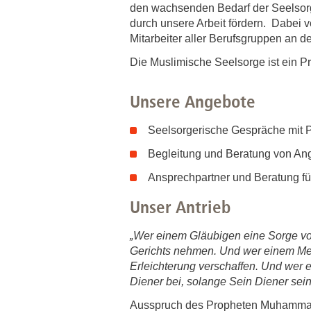
Zentrale Forschungseinrichtung Elektronenmikroskopie
den wachsenden Bedarf der Seelsorge
durch unsere Arbeit fördern. Dabei v
Mitarbeiter aller Berufsgruppen an 
Akademische Karriereentwicklung
Die Muslimische Seelsorge ist ein Pr
Ansprechpersonen
Hannover Biomedical Research School (HBRS)
Unsere Angebote
Für Postdoktorand:innen
Seelsorgerische Gespräche mit P
Für Ärzt:innen
Begleitung und Beratung von Ang
Ansprechpartner und Beratung für
Unser Antrieb
„Wer einem Gläubigen eine Sorge vo
Gerichts nehmen. Und wer einem Mens
Erleichterung verschaffen. Und wer e
Diener bei, solange Sein Diener sein
Ausspruch des Propheten Muhammad, 