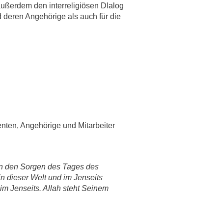
ußerdem den interreligiösen DIalog
d deren Angehörige als auch für die
rschung - Wissen - Translation - Transfer
tner:innen & Netzwerke
 Lebenswissenschaftler:innen
 Partner:innen & Investor:innen
 Startups und Gründer:innen
nten, Angehörige und Mitarbeiter
on den Sorgen des Tages des
n dieser Welt und im Jenseits
im Jenseits. Allah steht Seinem