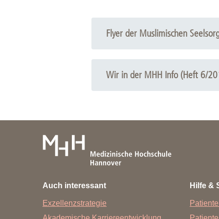
IBAN:
DE95 2505 0180 0900 44
BIC:
SPKHDE2HXXX
Flyer der Muslimischen Seelsor
Stichwort:
MUSLIMISCHE SE
Wir in der MHH Info (Heft 6/20
Auch interessant
Hilfe & 
Exzellenzstrategie
Patiente
Akademische Karriereentwicklung
Patient