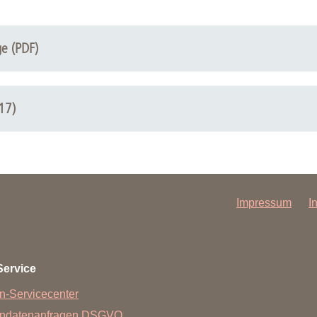
44 44
ge (PDF)
ELSORGE
17)
Impressum
I
Service
n-Servicecenter
endatenanfragen DSGVO