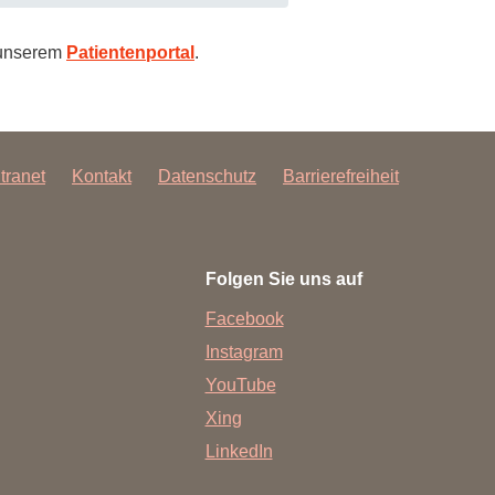
rd gewährleistet.
e bis zum
Fahrstuhlknoten_A
.
 unserem
Patientenportal
.
n interdisziplinärer Zusammenarbeit
me.
Dort lassen Sie sich
vorstationär
nlernen, sind unsere Teams in ein
ntranet
Kontakt
Datenschutz
Barrierefreiheit
nszentrum/Tagesklinik
auf der
 Rettungsassistenten der Feuerwehr
erren“ im Anmeldebereich, die Sie
Folgen Sie uns auf
Facebook
stunde durchgeführt, das
Instagram
YouTube
Xing
LinkedIn
lden Sie sich im Raum
„Stationäre