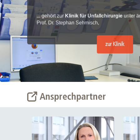
Zentrale Forschungseinrichtung Elektronenmikroskopie
...
gehört zur
Klinik für Unfallchirurgie
unter är
Akademische Karriereentwicklung
Prof. Dr. Stephan Sehmisch,
Ansprechpersonen
Hannover Biomedical Research School (HBRS)
zur Klinik
Für Postdoktorand:innen
Für Ärzt:innen
Ansprechpartner