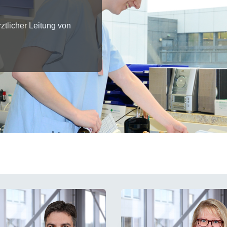
Forschungsdatenpolicy
Fo
Forschungsinformationssystem
ztlicher Leitung von
Par
Dekanin für Forschung und Transfer und
Für
Forschungskommission
Für
Für
Gute wissenschaftliche Praxis
GWP-Kommission
Ombudswesen und Ombudsperson