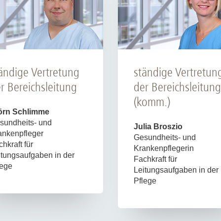
ändige Vertretung
ständige Vertretun
r Bereichsleitung
der Bereichsleitung
(komm.)
jörn Schlimme
sundheits- und
Julia Broszio
ankenpfleger
Gesundheits- und
hkraft für
Krankenpflegerin
itungsaufgaben in der
Fachkraft für
lege
Leitungsaufgaben in der
Pflege