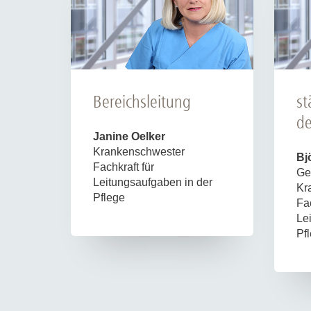
Bereichsleitung
st
de
Janine Oelker
Krankenschwester
B
Fachkraft für
Ge
Leitungsaufgaben in der
Kr
Pflege
Fac
Le
Pf