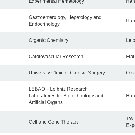
Experimental Hematology
Han
Gastroenterology, Hepatology and
Han
Endocrinology
Organic Chemistry
Leib
Cardiovascular Research
Fra
University Clinic of Cardiac Surgery
Old
LEBAO – Leibniz Research
Laboratories for Biotechnology and
Han
Artificial Organs
TWI
Cell and Gene Therapy
Exp