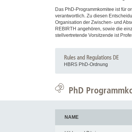
Zentrale Forschungseinrichtung Elektronenmikroskopie
Das PhD-Programmkomitee ist für o
verantwortlich. Zu diesen Entscheid
Akademische Karriereentwicklung
Organisation der Zwischen- und Absc
REBIRTH angehören, sowie die einze
Ansprechpersonen
stellvertretende Vorsitzende ist Prof
Hannover Biomedical Research School (HBRS)
Für Postdoktorand:innen
Rules and Regulations DE
Für Ärzt:innen
HBRS PhD-Ordnung
PhD Programmkom
NAME