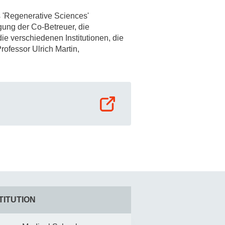
'Regenerative Sciences'
rschung - Wissen - Translation - Transfer
ung der Co-Betreuer, die
e verschiedenen Institutionen, die
tner:innen & Netzwerke
ofessor Ulrich Martin,
 Lebenswissenschaftler:innen
 Partner:innen & Investor:innen
 Startups und Gründer:innen
TITUTION