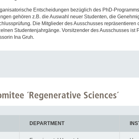
Forschungsdatenpolicy
rganisatorische Entscheidungen bezüglich des PhD-Programms 
Fo
Forschungsinformationssystem
ungen gehören z.B. die Auswahl neuer Studenten, die Genehmig
hlussprüfung. Die Mitglieder des Ausschusses repräsentieren di
Par
lnen Studentenjahrgänge. Vorsitzender des Ausschusses ist Pr
Dekanin für Forschung und Transfer und
Für
essorin Ina Gruh.
Forschungskommission
Für
Für
Gute wissenschaftliche Praxis
GWP-Kommission
Ombudswesen und Ombudsperson
itee ´Regenerative Sciences´
DEPARTMENT
INS