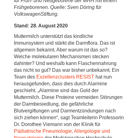
für Früh- und Neugeborene der MHH mit einem
Frühgeborenen. Quelle: Sven Döring für
VolkswagenStiftung.
Stand: 28. August 2020
Muttermilch unterstützt das kindliche
Immunsystem und stärkt die Darmflora. Das ist
allgemein bekannt. Aber warum ist das so?
Welche molekularen Mechanismen stecken
dahinter? Und weshalb kann Flaschennahrung
das nicht so gut? Das war bisher unbekannt. Ein
Team des
Exzellenzclusters RESIST
hat nun
herausgefunden, dass dies durch Alarmine
geschieht. „Alarmine sind das Gold der
Muttermilch. Diese Proteine vermeiden Störungen
der Darmbesiedlung, die gefährliche
Blutvergiftungen und Darmentzündungen nach
sich ziehen können“, sagt Teamleiterin Professorin
Dr. Dorothee Viemann von der Klinik für
Pädiatrische Pneumologie, Allergologie und
Neonatologie
der Medizinischen Hochschule