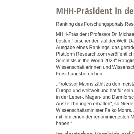
Zentrale Forschungseinrichtung Elektronenmikroskopie
MHH-Präsident in de
Akademische Karriereentwicklung
Ranking des Forschungsportals Resea
Ansprechpersonen
MHH-Präsident Professor Dr. Michae
Hannover Biomedical Research School (HBRS)
besten Forschenden auf der Welt. Da
Ausgabe eines Rankings, das gerad
Für Postdoktorand:innen
Plattform Research.com veröffentlicht
Für Ärzt:innen
Scientists in the World 2023“-Rangli
Wissenschaftlerinnen und Wissenscha
Forschungsbereichen.
„Professor Manns zählt zu den meist
Europa und weltweit und hat für se
in der Leber-, Magen- und Darmfors
Auszeichnungen erhalten“, so Nied
Wissenschaftsminister Falko Mohrs. „
mit ihm einen der renommiertesten 
haben.“