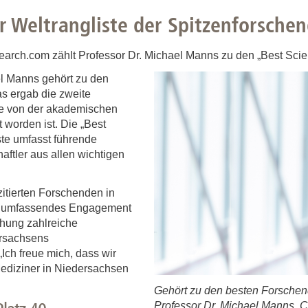
Forschungsdatenpolicy
r Weltrangliste der Spitzenforsche
Fo
Forschungsinformationssystem
Par
rch.com zählt Professor Dr. Michael Manns zu den „Best Scien
Dekanin für Forschung und Transfer und
Für
l Manns gehört zu den
Forschungskommission
s ergab die zweite
Für
e von der akademischen
Für
 worden ist. Die „Best
Gute wissenschaftliche Praxis
ste umfasst führende
ftler aus allen wichtigen
GWP-Kommission
Ombudswesen und Ombudsperson
zitierten Forschenden in
in umfassendes Engagement
chung zahlreiche
ersachsens
Ich freue mich, dass wir
Mediziner in Niedersachsen
Gehört zu den besten Forschen
Professor Dr. Michael Manns. C