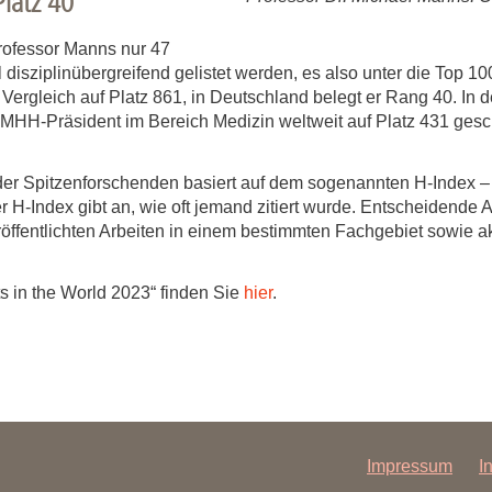
Platz 40
rofessor Manns nur 47
 disziplinübergreifend gelistet werden, es also unter die Top 1
n Vergleich auf Platz 861, in Deutschland belegt er Rang 40. In 
 MHH-Präsident im Bereich Medizin weltweit auf Platz 431 gesch
 der Spitzenforschenden basiert auf dem sogenannten H-Index – 
r H-Index gibt an, wie oft jemand zitiert wurde. Entscheidende
röffentlichten Arbeiten in einem bestimmten Fachgebiet sowi
ts in the World 2023“ finden Sie
hier
.
Impressum
I