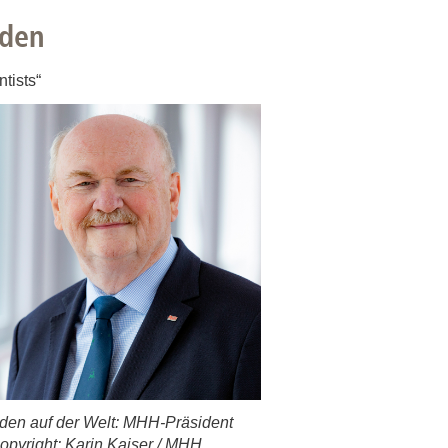
nden
rschung - Wissen - Translation - Transfer
tner:innen & Netzwerke
tists“
 Lebenswissenschaftler:innen
 Partner:innen & Investor:innen
 Startups und Gründer:innen
den auf der Welt: MHH-Präsident
opyright: Karin Kaiser / MHH.